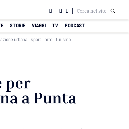
Cerca nel sito
TE
STORIE
VIAGGI
TV
PODCAST
razione urbana
sport
arte
turismo
e per
ana a Punta