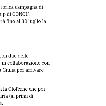
a storica campagna di
ship di CONOU,
à fino al 30 luglio la
con due delle
, in collaborazione con
a Giulia per arrivare
on la Oloferne che poi
ria (ai primi di
e.