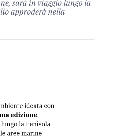
e, sarà in viaggio lungo la
glio approderà nella
ambiente ideata con
ima edizione
.
 lungo la Penisola
 le aree marine