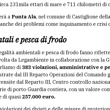
irca 231mila ettari di mare e 711 chilometri di 
derà a
Punta Ala
, nel comune di Castiglione dell
 anche dei problemi come inquinamento e crisi c
tali e pesca di frodo
illegalità ambientali e pesca di frodo fanno riflett
volta da Legambiente in collaborazione con la Gu
arliamo di
383 violazioni, amministrative e pen
istrate dal III Reparto Operazioni del Comando 
 censite dal Reparto III, Centro controllo nazi
rie di porto-Guardia costiera, con un valore co
e di quasi
257.000 euro.
 violazioni dei divieti e delle misure di protezio