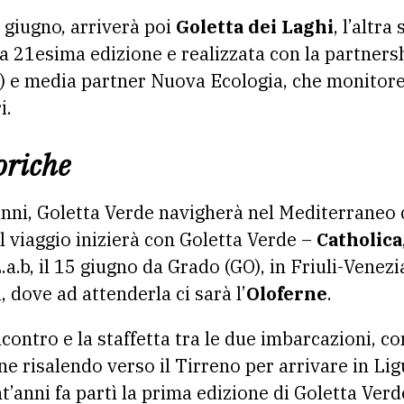
 giugno, arriverà poi
Goletta dei Laghi
, l’altr
la 21esima edizione e realizzata con la partner
) e media partner Nuova Ecologia, che
monitorer
i.
oriche
anni, Goletta Verde navigherà nel Mediterraneo 
l viaggio inizierà con Goletta Verde –
Catholica
a.b, il 15 giugno da Grado (GO), in Friuli-Venezi
a, dove ad attenderla ci sarà l’
Oloferne
.
’incontro e la staffetta tra le due imbarcazioni, c
e risalendo verso il Tirreno per arrivare in Ligu
’anni fa partì la prima edizione di Goletta Verd