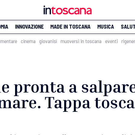
MIA
INNOVAZIONE
MADE IN TOSCANA
MUSICA
SALU
imentare
cinema
giovanisì
muoversi in toscana
eventi
rigene
e pronta a salpar
 mare. Tappa tosc