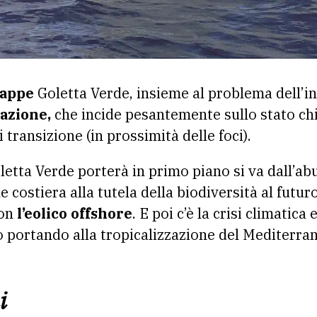
tappe
Goletta Verde,
insieme al problema
dell’i
azione,
che incide pesantemente sullo stato ch
 transizione (in prossimità delle foci).
letta Verde porterà in primo piano si va dall’abu
ne costiera alla tutela della biodiversità al futur
con
l’eolico offshore
. E poi c’è la crisi climatica
 portando alla
tropicalizzazione del Mediterrane
i