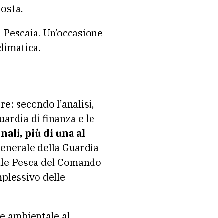
costa.
a Pescaia. Un’occasione
limatica.
ere: secondo l’analisi,
ardia di finanza e le
ali, più di una al
generale della Guardia
onale Pesca del Comando
mplessivo delle
ne ambientale al