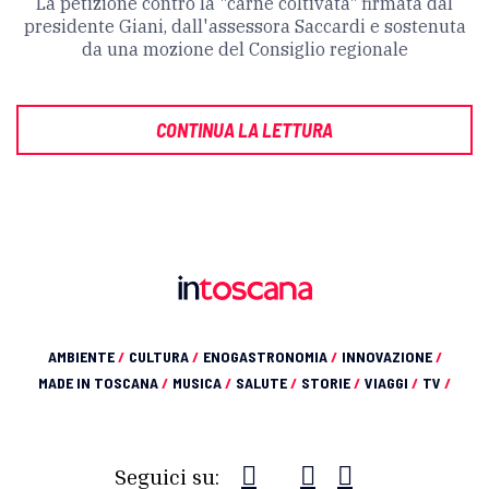
La petizione contro la "carne coltivata" firmata dal
presidente Giani, dall'assessora Saccardi e sostenuta
da una mozione del Consiglio regionale
CONTINUA LA LETTURA
AMBIENTE
/
CULTURA
/
ENOGASTRONOMIA
/
INNOVAZIONE
/
MADE IN TOSCANA
/
MUSICA
/
SALUTE
/
STORIE
/
VIAGGI
/
TV
/
Seguici su: