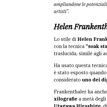
ampliandone le potenziali
artisti”.
Helen Frankentha
Lo stile di
Helen Fran
con la tecnica
“soak st
traslucida, simile agli a
Ha usato questa tecnica
è stato esposto quando 
considerato
uno dei d
Frankenthaler ha anche
xilografie
a metà degli 
Utagawa Hiroshige,
di