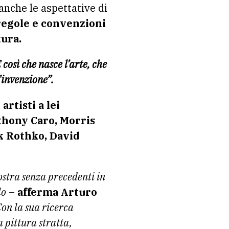
 anche le aspettative di
regole e convenzioni
tura.
 così che nasce l’arte, che
’invenzione”.
i
artisti a lei
hony Caro, Morris
k Rothko, David
stra senza precedenti in
lo
–
afferma Arturo
on la sua ricerca
 pittura stratta,