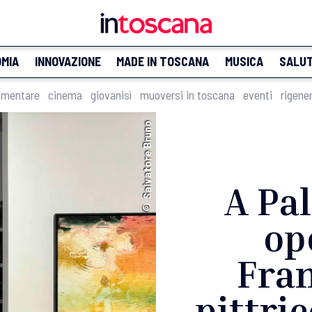
MIA
INNOVAZIONE
MADE IN TOSCANA
MUSICA
SALU
imentare
cinema
giovanisì
muoversi in toscana
eventi
rigene
© Salvatore Bruno
A Pal
op
Fran
pittri