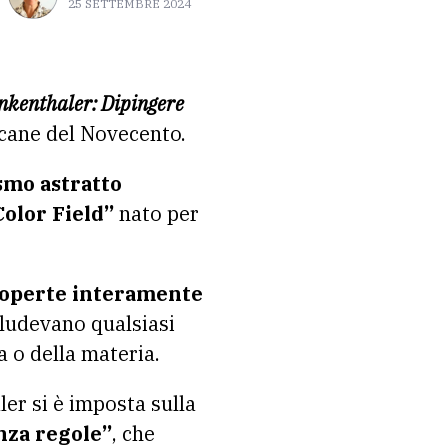
25 SETTEMBRE 2024
nkenthaler: Dipingere
icane del Novecento.
smo astratto
Color Field”
nato per
coperte interamente
ludevano qualsiasi
a o della materia.
ler si è imposta sulla
nza regole”
, che