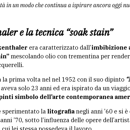
tà in un modo che continua a ispirare ancora oggi nu
ler e la tecnica “soak stain”
kenthaler
era caratterizzato dall’
imbibizione 
ain”
mescolando olio con trementina per rendere
cquerelli.
 la prima volta nel nel 1952 con il suo dipinto
“
aveva solo 23 anni ed era ispirato da un viaggi
ipinti simbolo dell’arte contemporanea ame
 sperimentato la
litografia
negli anni ’60 e si è
anni ’70, sotto l’influenza delle opere dell’arti
 cui lei stessa possedeva il lavoro.