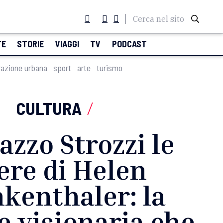
Cerca nel sito
TE
STORIE
VIAGGI
TV
PODCAST
razione urbana
sport
arte
turismo
CULTURA
/
azzo Strozzi le
ere di Helen
kenthaler: la
ce visionaria che