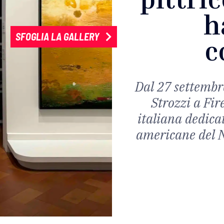
h
SFOGLIA LA GALLERY
c
Dal 27 settembr
Strozzi a Fir
italiana dedica
americane del 