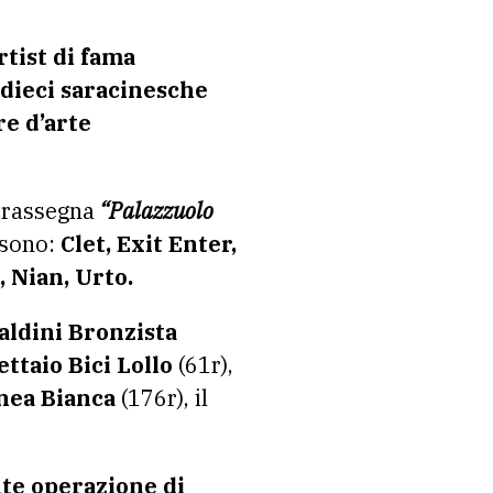
rtist
di fama
dieci saracinesche
re d’arte
a rassegna
“Palazzuolo
sono:
Clet, Exit Enter,
 Nian, Urto.
aldini Bronzista
ettaio Bici Lollo
(61r),
nea Bianca
(176r), il
te operazione di