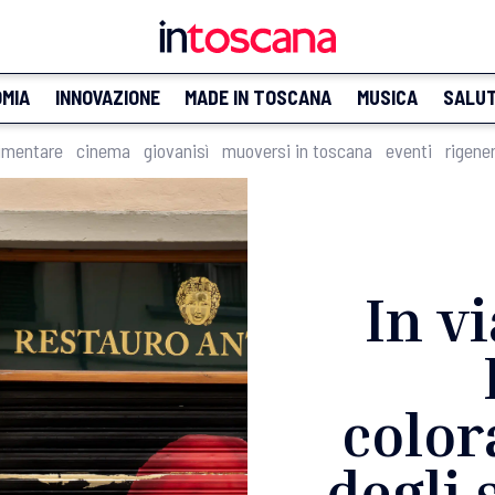
MIA
INNOVAZIONE
MADE IN TOSCANA
MUSICA
SALU
imentare
cinema
giovanisì
muoversi in toscana
eventi
rigene
In v
color
degli 