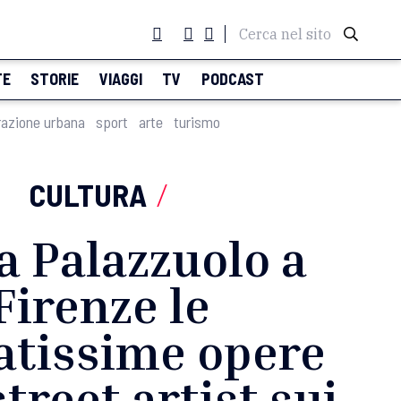
Cerca nel sito
TE
STORIE
VIAGGI
TV
PODCAST
razione urbana
sport
arte
turismo
CULTURA
/
ia Palazzuolo a
Firenze le
atissime opere
street artist sui