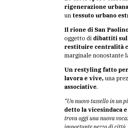
rigenerazione urban
un
tessuto urbano es
Il rione di San Paolino
oggetto di
dibattiti sul
restituire centralità 
marginale nonostante la
Un restyling fatto per 
lavora e vive,
una prez
associative
.
“Un nuovo tassello in un p
detto la vicesindaca e
trova oggi una nuova vocaz
importante pezzo di città