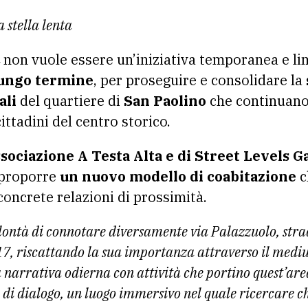
 stella lenta
non vuole essere un’iniziativa temporanea e l
lungo termine
, per proseguire e consolidare la
ali
del quartiere di
San Paolino
che continuano
ittadini del centro storico.
sociazione A Testa Alta e di Street Levels G
o proporre
un nuovo modello di coabitazione
c
concrete relazioni di prossimità.
olontà di connotare diversamente via Palazzuolo, strad
17, riscattando la sua importanza attraverso il medi
a narrativa odierna con attività che portino quest’are
 di dialogo, un luogo immersivo nel quale ricercare ch