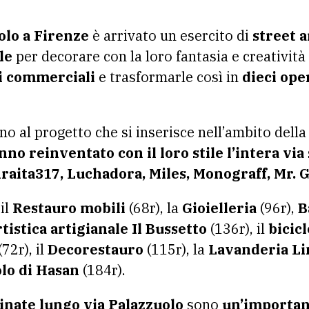
olo a Firenze
è arrivato un esercito di
street a
le
per decorare con la loro fantasia e creatività
zi commerciali
e trasformarle così in
dieci ope
ano al progetto che si inserisce nell’ambito dell
nno reinventato con il loro stile l’intera via
raita317, Luchadora, Miles, Monograff, Mr. G,
il
Restauro mobili
(68r), la
Gioielleria
(96r),
B
rtistica artigianale Il Bussetto
(136r), il
bicicl
(72r), il
Decorestauro
(115r), la
Lavanderia Li
lo di Hasan
(184r).
inate lungo via Palazzuolo
sono
un’importan