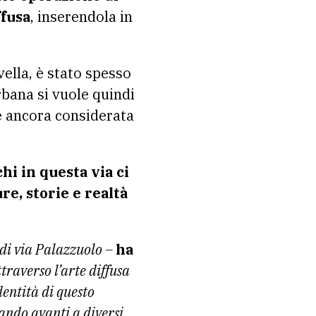
ffusa
, inserendola in
ella, è stato spesso
rbana si vuole quindi
e ancora considerata
chi in questa via ci
re, storie e realtà
 di via Palazzuolo –
ha
traverso l’arte diffusa
entità di questo
ando avanti a diversi