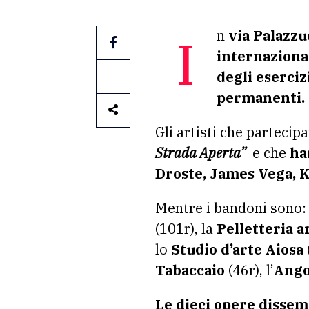
In
via Palazzu
internaziona
degli eserci
permanenti.
Gli artisti che partecip
Strada Aperta”
e che
ha
Droste, James Vega, K
Mentre i bandoni sono: 
(101r), la
Pelletteria a
lo
Studio d’arte Aiosa
Tabaccaio
(46r), l’
Ango
Le dieci opere dissem