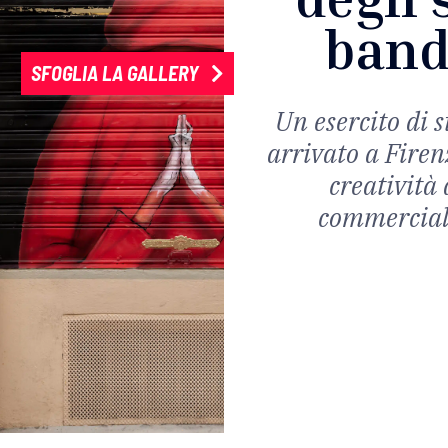
band
SFOGLIA LA GALLERY
Un esercito di s
arrivato a Firen
creatività 
commerciali