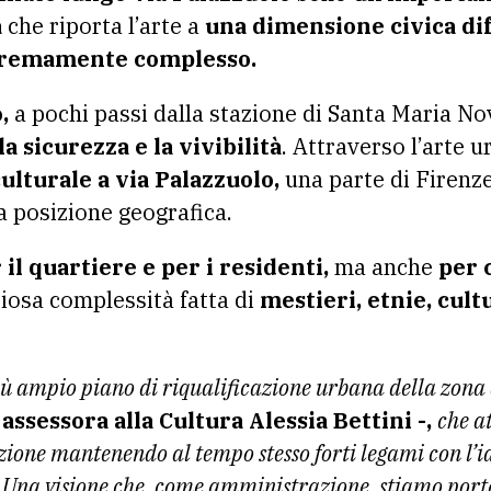
a
che riporta l’arte a
una dimensione civica di
tremamente complesso.
,
a pochi passi dalla stazione di Santa Maria Nov
la sicurezza e la vivibilità
. Attraverso l’arte u
culturale a via Palazzuolo,
una parte di Firenz
 posizione geografica.
il quartiere e per i residenti,
ma anche
per 
iosa complessità fatta di
mestieri, etnie, cultu
iù ampio piano di riqualificazione urbana della zona
 assessora alla Cultura Alessia Bettini -,
che at
ione mantenendo al tempo stesso forti legami con l’id
. Una visione che, come amministrazione, stiamo port