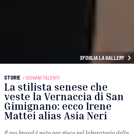
SFOGLIA LA GALLERY
STORIE
/
GIOVANI TALENTI
La stilista senese che
veste la Vernaccia di San
Gimignano: ecco Irene
Mattei alias Asia Neri
Il suo brand è nato per gioco nel laboratorio della