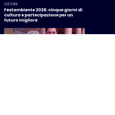
CULTURA
Festambiente 2026: cinque giorni di
cultura e partecipazione per un
futuro migliore
CULTURA
A Lino Guanciale il Premio Mario
Tobino. “Il manicomio fu
l’alternativa al femminicidio di
oggi”