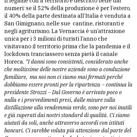
Il legame con il territorio è descritto bene dai
numeri: se il 52% della produzione è per l’estero,
il 40% della parte destinata all’Italia è venduta a
San Gimignano, nelle sue
cantine, ristoranti e
negli agriturismo. La Vernaccia è un’attrazione
unica per i 3 milioni di turisti l’anno che
visitavano il territorio prima che la pandemia e il
lockdown tranciassero senza pietà il canale
Horeca.
“I danni sono consistenti, considerato anche
che moltissime delle nostre aziende sono a conduzione
familiare,
ma noi non ci siamo mai fermati perché
dobbiamo essere pronti per la ripartenza – continua la
presidente Strozzi – Dal Governo è arrivato poco o
nulla e i provvedimenti presi, dalle misure sulla
distillazione alla vendemmia verde, sono per noi inutili
e già superati dai nostri standard di qualità. Ci siamo
aiutati da soli, anche attraverso accordi con istituti
bancari. Ci sarebbe voluta più attenzione dal parte del