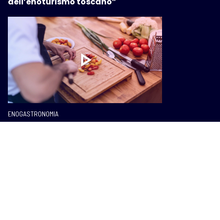
dell’enoturismo toscano”
ENOGASTRONOMIA
Le ricette che rispettano la natura: il
patto green con i ristoratori toscani