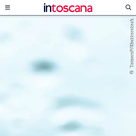
© TomornP/Shutterstock