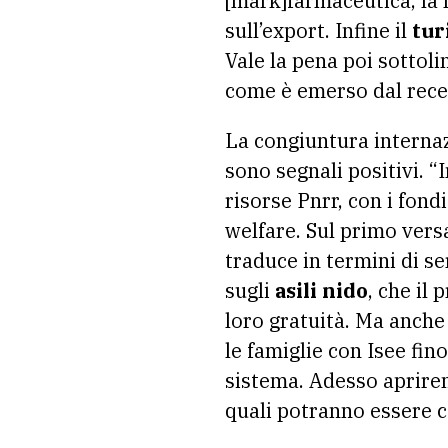
[mark]farmaceutica, la 
sull’export. Infine il
tur
Vale la pena poi sottoli
come è emerso dal rece
La congiuntura internaz
sono segnali positivi. 
risorse Pnrr, con i fond
welfare. Sul primo vers
traduce in termini di ser
sugli
asili nido
, che il
loro gratuità. Ma anche
le famiglie con Isee fin
sistema. Adesso aprirem
quali potranno essere c