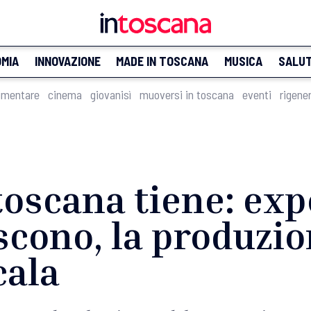
MIA
INNOVAZIONE
MADE IN TOSCANA
MUSICA
SALU
imentare
cinema
giovanisì
muoversi in toscana
eventi
rigene
oscana tiene: exp
scono, la produzi
cala