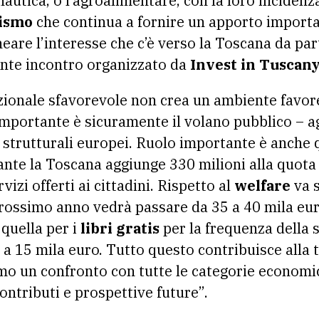
nautica, o l’agroalimentare, con la loro inciden
ismo
che continua a fornire un apporto importan
neare l’interesse che c’è verso la Toscana da part
nte incontro organizzato da
Invest in Tuscan
ionale sfavorevole non crea un ambiente favore
“Importante è sicuramente il volano pubblico – a
i strutturali europei. Ruolo importante è anche 
ante la Toscana aggiunge 330 milioni alla quota 
vizi offerti ai cittadini. Rispetto al
welfare
va s
 prossimo anno vedrà passare da 35 a 40 mila eur
 quella per i
libri gratis
per la frequenza della s
o a 15 mila euro. Tutto questo contribuisce alla t
o un confronto con tutte le categorie economic
ontributi e prospettive future”.