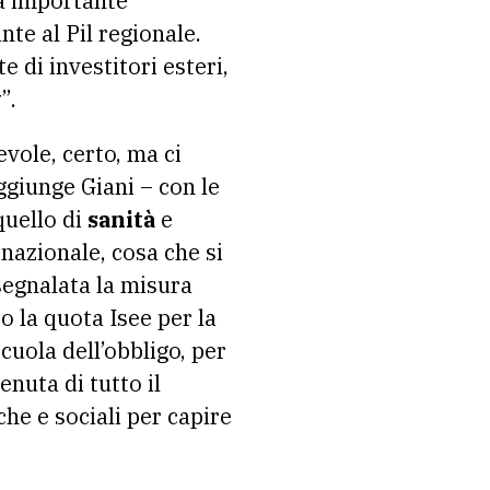
za importante
te al Pil regionale.
e di investitori esteri,
y
”.
vole, certo, ma ci
ggiunge Giani – con le
quello di
sanità
e
nazionale, cosa che si
egnalata la misura
o la quota Isee per la
cuola dell’obbligo, per
enuta di tutto il
he e sociali per capire