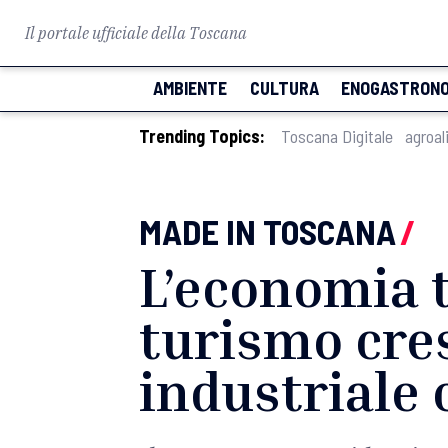
Il portale ufficiale della Toscana
AMBIENTE
CULTURA
ENOGASTRONO
Trending Topics:
Toscana Digitale
agroal
MADE IN TOSCANA
/
L’economia t
turismo cre
industriale 