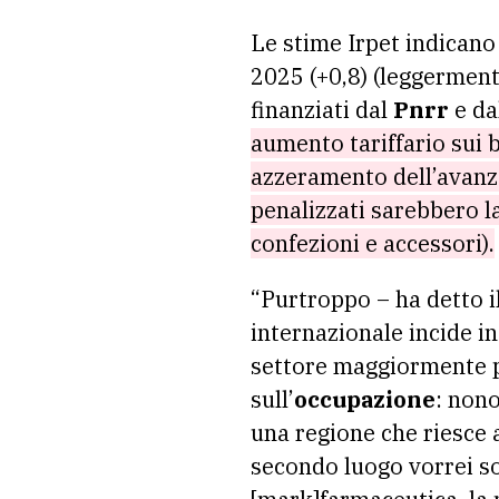
Le stime Irpet indicano
2025 (+0,8) (leggermente
finanziati dal
Pnrr
e da
aumento tariffario sui b
azzeramento dell’avanzo
penalizzati sarebbero la
confezioni e accessori).
“Purtroppo – ha detto i
internazionale incide i
settore maggiormente pe
sull’
occupazione
: nono
una regione che riesce a
secondo luogo vorrei sot