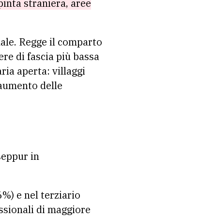
pinta straniera, aree
nale. Regge il comparto
iere di fascia più bassa
aria aperta: villaggi
l’aumento delle
seppur in
6%) e nel terziario
essionali di maggiore