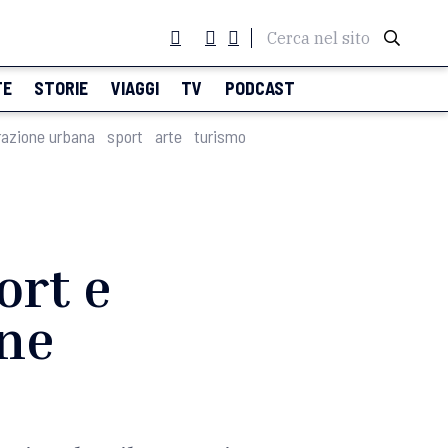
Cerca nel sito
TE
STORIE
VIAGGI
TV
PODCAST
razione urbana
sport
arte
turismo
ort e
one