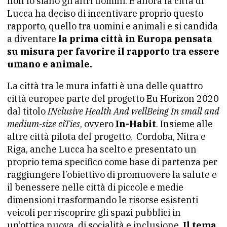
non lo siano gli altri uomini. E allora la città di
Lucca ha deciso di incentivare proprio questo
rapporto, quello tra uomini e animali e si candida
a diventare
la prima città in Europa pensata
su misura per favorire il rapporto tra essere
umano e animale.
La città tra le mura infatti è una delle quattro
città europee parte del progetto Eu Horizon 2020
dal titolo
INclusive Health And wellBeing In small and
medium-size ciTies
, ovvero
In-Habit
. Insieme alle
altre città pilota del progetto, Cordoba, Nitra e
Riga, anche Lucca ha scelto e presentato un
proprio tema specifico come base di partenza per
raggiungere l’obiettivo di promuovere la salute e
il benessere nelle città di piccole e medie
dimensioni trasformando le risorse esistenti
veicoli per riscoprire gli spazi pubblici in
un’ottica nuova, di socialità e inclusione.
Il tema