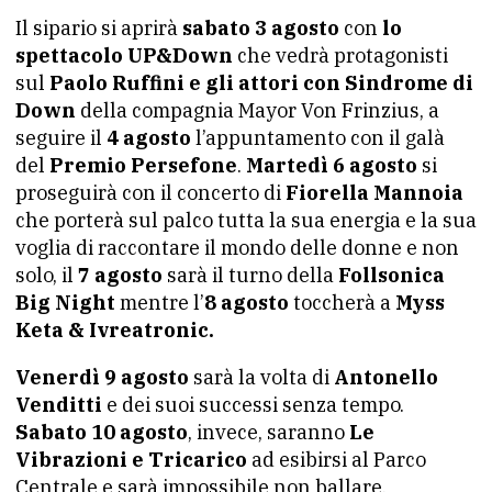
Il sipario si aprirà
sabato 3 agosto
con
lo
spettacolo UP&Down
che vedrà protagonisti
sul
Paolo Ruffini e gli attori con Sindrome di
Down
della compagnia Mayor Von Frinzius, a
seguire il
4 agosto
l’appuntamento con il galà
del
Premio Persefone
.
Martedì 6 agosto
si
proseguirà con il concerto di
Fiorella Mannoia
che porterà sul palco tutta la sua energia e la sua
voglia di raccontare il mondo delle donne e non
solo, il
7 agosto
sarà il turno della
Follsonica
Big Night
mentre l’
8 agosto
toccherà a
Myss
Keta & Ivreatronic.
Venerdì 9 agosto
sarà la volta di
Antonello
Venditti
e dei suoi successi senza tempo.
Sabato 10 agosto
, invece, saranno
Le
Vibrazioni e Tricarico
ad esibirsi al Parco
Centrale e sarà impossibile non ballare.