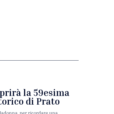
aprirà la 59esima
torico di Prato
a Madonna, per ricordare una