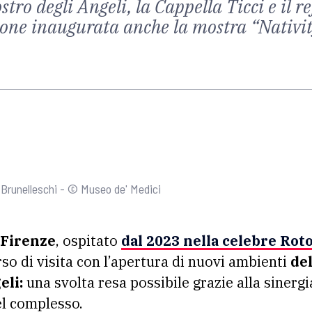
stro degli Angeli, la Cappella Ticci e il r
sione inaugurata anche la mostra “Nativi
a Brunelleschi - © Museo de' Medici
 Firenze
, ospitato
dal 2023 nella celebre Rot
so di visita con l’apertura di nuovi ambienti
del
eli:
una svolta resa possibile grazie alla sinerg
el complesso.