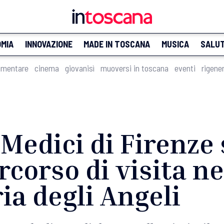
MIA
INNOVAZIONE
MADE IN TOSCANA
MUSICA
SALU
imentare
cinema
giovanisì
muoversi in toscana
eventi
rigene
 Medici di Firenze 
rcorso di visita n
ia degli Angeli