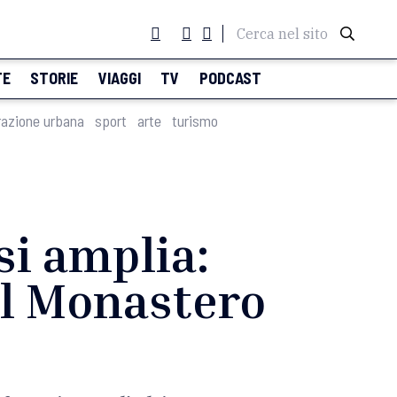
Cerca nel sito
TE
STORIE
VIAGGI
TV
PODCAST
razione urbana
sport
arte
turismo
si amplia:
el Monastero