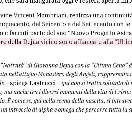
o, che sarà inaugurata oggi e resterà aperta fino
vide Vincent Mambriani, realizza una continuità f
inquecento, del Seicento e del Settecento con le
o e facenti parte del suo “Nuovo Progetto Astra
ere della Dejua vicino sono affiancate alla “Ulti
 “Natività” di Giovanna Dejua con la “Ultima Cena” di
ta nell’attiguo Monastero degli Angeli, rappresenta u
le –
spiega Lastrucci
– qui non si tratta soltanto di
, ma anche tra i diversi momenti della vita di Cristo: l’
io. È come se, già nella scena della nascita, si intraved
 un intreccio di alpha e omega che percorre tutta la s