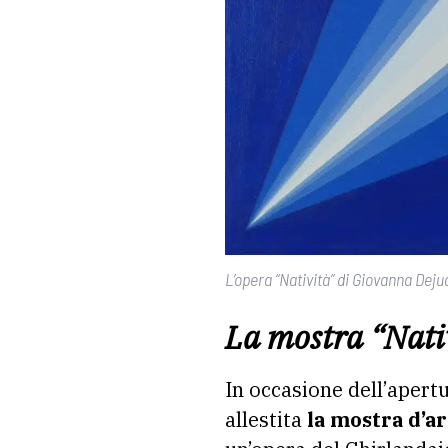
L’opera “Natività” di Giovanna Deju
La mostra “Nativ
In occasione dell’apert
allestita
la mostra d’ar