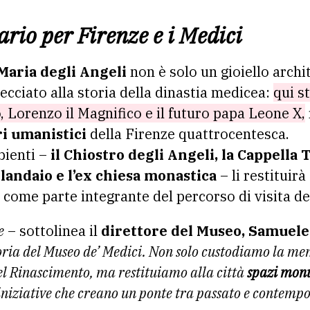
ario per Firenze e i Medici
Maria degli Angeli
non è solo un gioiello arch
ecciato alla storia della dinastia medicea:
qui s
o, Lorenzo il Magnifico e il futuro papa Leone X,
i umanistici
della Firenze quattrocentesca.
bienti –
il Chiostro degli Angeli, la Cappella T
landaio e l’ex chiesa monastica
– li restituirà
 come parte integrante del percorso di visita d
e
– sottolinea il
direttore del Museo, Samuele
oria del Museo de’ Medici. Non solo custodiamo la me
el Rinascimento, ma restituiamo alla città
spazi monu
iniziative che creano un ponte tra passato e contemp