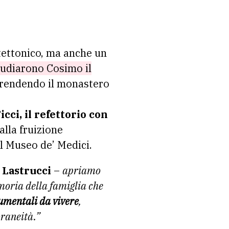
itettonico, ma anche un
tudiarono Cosimo il
rendendo il monastero
icci, il refettorio con
 alla fruizione
el Museo de’ Medici.
 Lastrucci
–
apriamo
moria della famiglia che
mentali da vivere
,
oraneità.”