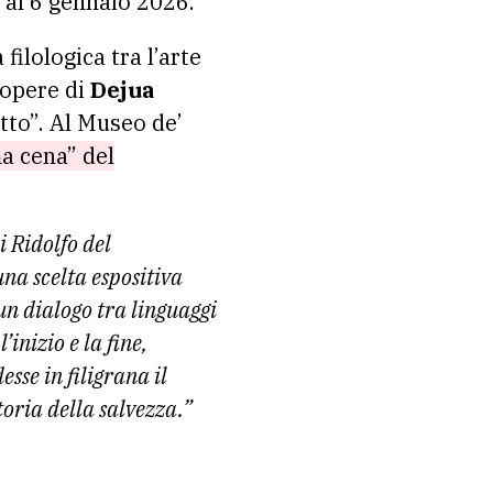
 al 6 gennaio 2026.
ilologica tra l’arte
 opere di
Dejua
tto”. Al Museo de’
ma cena” del
 Ridolfo del
na scelta espositiva
 un dialogo tra linguaggi
inizio e la fine,
esse in filigrana il
toria della salvezza.”