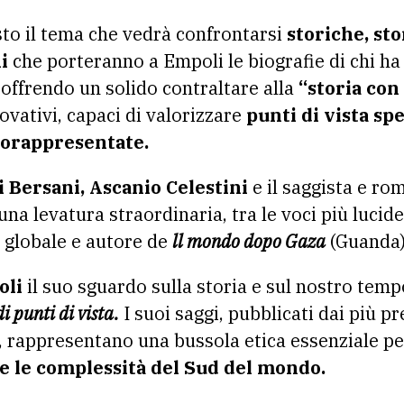
to il tema che vedrà confrontarsi
storiche, stor
i
che porteranno a Empoli le biografie di chi ha 
offrendo un solido contraltare alla
“storia con
ovativi, capaci di valorizzare
punti di vista sp
torappresentate.
i Bersani, Ascanio Celestini
e il saggista e r
 una levatura straordinaria, tra le voci più lucide
 globale e autore de
ll mondo dopo Gaza
(Guanda)
oli
il suo sguardo sulla storia e sul nostro temp
i punti di vista.
I suoi saggi, pubblicati dai più pr
i, rappresentano una bussola etica essenziale 
 e le complessità del Sud del mondo.