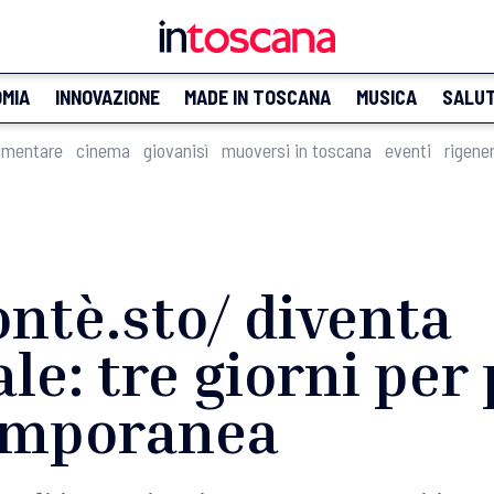
MIA
INNOVAZIONE
MADE IN TOSCANA
MUSICA
SALU
imentare
cinema
giovanisì
muoversi in toscana
eventi
rigene
contè.sto/ diventa
le: tre giorni per 
temporanea