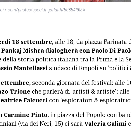
ickr.com/photos/speakingoffaith/5985419134
rdì 18 settembre,
alle 18, da piazza Farinata 
:
Pankaj Mishra dialogherà con Paolo Di Paol
 della storia politica italiana tra la Prima e la
ssio Mantellassi
sindaco di Empoli su ‘politici 
settembre,
seconda giornata del festival: alle 
nzo Trione
che parlerà di ‘artisti & artiste’; all
eatrice Falcucci
con ‘esploratori & esploratrici
n
Carmine Pinto,
in piazza del Popolo con bandi
iniani (via dei Neri, 15) ci sarà
Valeria Galimi
c