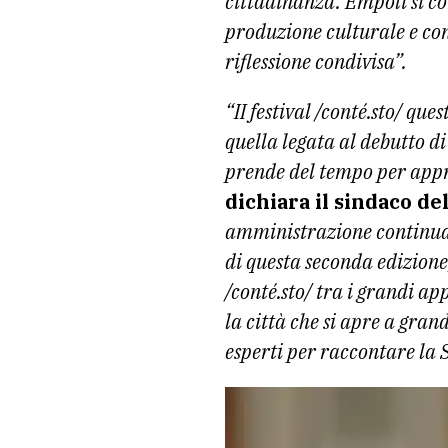
cittadinanza. Empoli si co
produzione culturale e con
riflessione condivisa”.
“II festival /conté.sto/ qu
quella legata al debutto d
prende del tempo per app
dichiara il sindaco d
amministrazione continua 
di questa seconda edizione,
/conté.sto/ tra i grandi a
la città che si apre a gran
esperti per raccontare la S