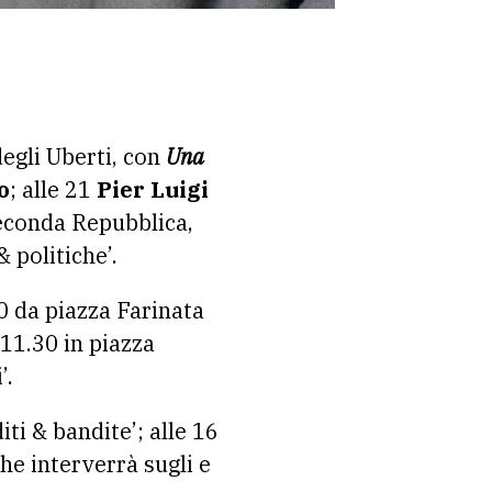
degli Uberti, con
Una
o
; alle 21
Pier Luigi
 Seconda Repubblica,
& politiche’.
10 da piazza Farinata
e 11.30 in piazza
’.
ti & bandite’; alle 16
he interverrà sugli e