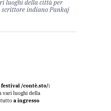
i luoghi della città per
lo scrittore indiano Pankaj
l
festival /contè.sto/:
 vari luoghi della
, tutto
a ingresso