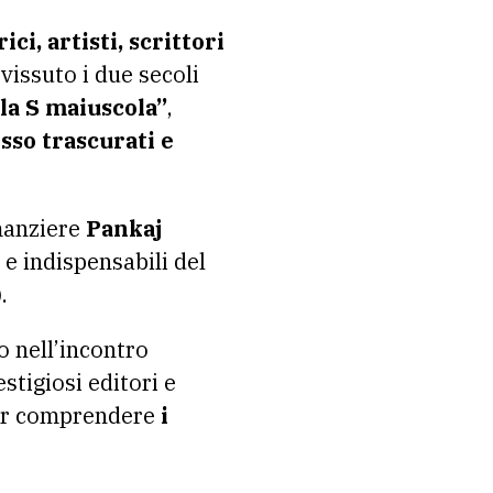
ici, artisti, scrittori
vissuto i due secoli
 la S maiuscola”
,
esso trascurati e
omanziere
Pankaj
 e indispensabili del
.
o nell’incontro
estigiosi editori e
per comprendere
i