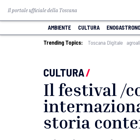
Il portale ufficiale della Toscana
AMBIENTE
CULTURA
ENOGASTRONO
Trending Topics:
Toscana Digitale
agroal
CULTURA
/
Il festival /
internaziona
storia con