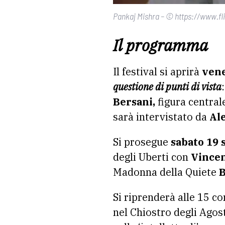
Pankaj Mishra – © https://www.fl
Il programma
Il festival si aprirà
vene
questione di punti di vista
Bersani,
figura centrale
sarà intervistato da
Ale
Si prosegue
sabato 19 
degli Uberti con
Vince
Madonna della Quiete
B
Si riprenderà alle 15 co
nel Chiostro degli Agost