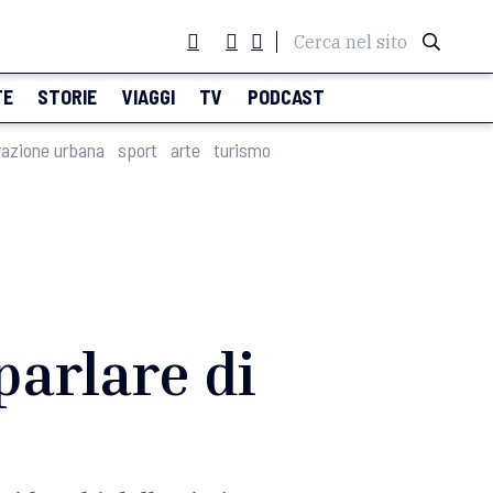
Cerca nel sito
TE
STORIE
VIAGGI
TV
PODCAST
razione urbana
sport
arte
turismo
parlare di