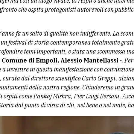
nferma così un luogo vivace, di respiro anche interna
fronto che ospita protagonisti autorevoli con pubblici
est’anno fa un salto di qualità non indifferente. La sc
i un festival di storia contemporanea totalmente gratu
rofondire temi importanti, è stata una scommessa in
el Comune di Empoli, Alessio Mantellassi
-. Per
a investire in questa manifestazione con convinzio
 curata dal direttore scientifico Carlo Greppi, alziam
ppuntamenti della nostra regione. Chiuderemo in gran
di ospiti come Pankaj Mishra, Pier Luigi Bersani, Ascan
toria dal punto di vista di chi, nel bene o nel male, ha