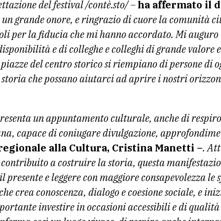
tazione del festival /contè.sto/ –
ha affermato il d
 un grande onore, e ringrazio di cuore la comunità ci
li per la fiducia che mi hanno accordato. Mi auguro 
sponibilità e di colleghe e colleghi di grande valore e 
 piazze del centro storico si riempiano di persone di 
 storia che possano aiutarci ad aprire i nostri orizzo
appresenta un appuntamento culturale, anche di respiro
ana, capace di coniugare divulgazione, approfondime
regionale alla Cultura, Cristina Manetti –
. At
ontribuito a costruire la storia, questa manifestazio
l presente e leggere con maggiore consapevolezza le s
he crea conoscenza, dialogo e coesione sociale, e ini
tante investire in occasioni accessibili e di qualità 