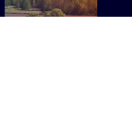
VIAGGI
Ottimismo nonostante le tensioni
internazionali, le previsioni per il
2026: cresce il turismo di prossimità
I PIÙ POPOLARI SU INTOSCANA