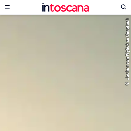
© Jochen van Wylick su Unsplash