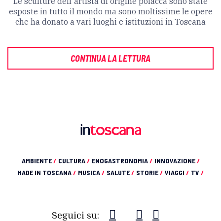
Le sculture dell'artista di origine polacca sono state
esposte in tutto il mondo ma sono moltissime le opere
che ha donato a vari luoghi e istituzioni in Toscana
CONTINUA LA LETTURA
AMBIENTE
/
CULTURA
/
ENOGASTRONOMIA
/
INNOVAZIONE
/
MADE IN TOSCANA
/
MUSICA
/
SALUTE
/
STORIE
/
VIAGGI
/
TV
/
Seguici su: