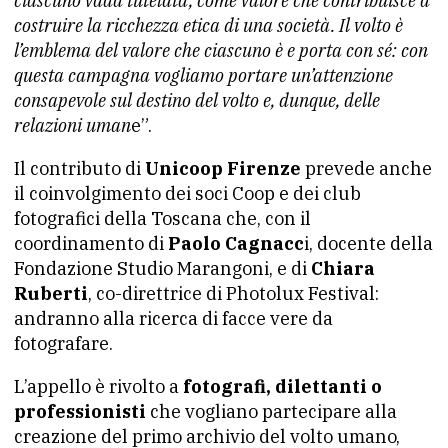
ciascuno vada tutelata, come valore che contribuisce a
costruire la ricchezza etica di una società. Il volto è
l’emblema del valore che ciascuno è e porta con sé: con
questa campagna vogliamo portare un’attenzione
consapevole sul destino del volto e, dunque, delle
relazioni uman
e”.
Il contributo di
Unicoop Firenze
prevede anche
il coinvolgimento dei soci Coop e dei club
fotografici della Toscana che, con il
coordinamento di
Paolo Cagnacc
i, docente della
Fondazione Studio Marangoni, e di
Chiara
Ruberti
, co-direttrice di Photolux Festival:
andranno alla ricerca di facce vere da
fotografare.
L’appello è rivolto a
fotografi, dilettanti o
professionisti
che vogliano partecipare alla
creazione del primo archivio del volto umano,