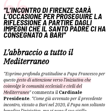
“L’INCONTRO DI FIRENZE SARÀ
L’OCCASIONE PER PROSEGUIRE LA
RIFLESSIONE A PARTIRE DAGLI
IMPEGNI CHE IL SANTO PADRE CI HA
CONSEGNATO A BARI”
L’abbraccio a tutto il
Mediterraneo
“Esprimo profonda gratitudine a Papa Francesco per
questo
gesto di attenzione verso l’iniziativa che
coinvolge le comunità ecclesiali e civili del
Mediterraneo
“
commenta il
Cardinale
Presidente
.
“Come già avvenuto per il precedente
incontro, vissuto a Bari nel 2020, il Papa non soltanto
benedice l’iniziativa, ma vi pone il suo sigillo,