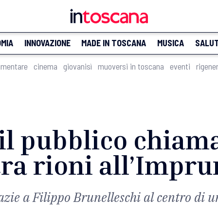
MIA
INNOVAZIONE
MADE IN TOSCANA
MUSICA
SALU
imentare
cinema
giovanisì
muoversi in toscana
eventi
rigene
il pubblico chiam
 tra rioni all’Impr
azie a Filippo Brunelleschi al centro di u