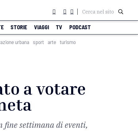
Cerca nel sito
TE
STORIE
VIAGGI
TV
PODCAST
razione urbana
sport
arte
turismo
ato a votare
uneta
n fine settimana di eventi,