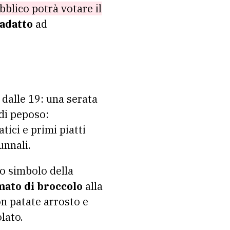
bblico potrà votare il
 adatto
ad
e dalle 19: una serata
di peposo:
ici e primi piatti
unnali.
to simbolo della
mato di broccolo
alla
n patate arrosto e
lato.