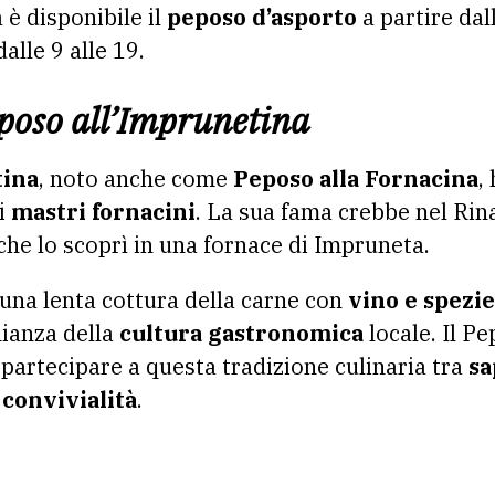
 è disponibile il
peposo d’asporto
a partire dal
alle 9 alle 19.
eposo all’Imprunetina
tina
, noto anche come
Peposo alla Fornacina
,
ai
mastri fornacini
. La sua fama crebbe nel Rin
 che lo scoprì in una fornace di Impruneta.
 una lenta cottura della carne con
vino e spezie
ianza della
cultura gastronomica
locale. Il P
di partecipare a questa tradizione culinaria tra
sa
convivialità
.