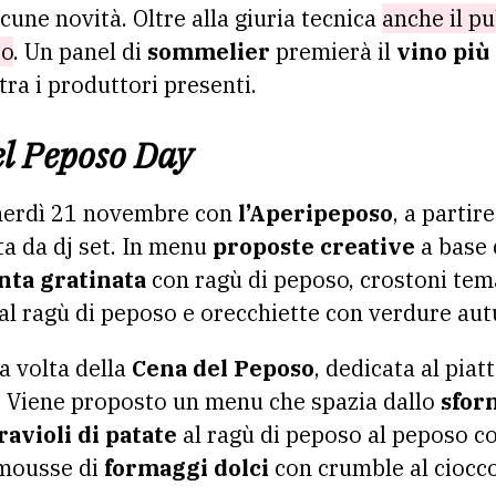
cune novità. Oltre alla giuria tecnica
anche il pu
to
. Un panel di
sommelier
premierà il
vino più
ra i produttori presenti.
l Peposo Day
venerdì 21 novembre con
l’Aperipeposo
, a partir
a da dj set. In menu
proposte creative
a base 
nta gratinata
con ragù di peposo, crostoni temat
al ragù di peposo e orecchiette con verdure aut
 volta della
Cena del Peposo
, dedicata al piat
. Viene proposto un menu che spazia dallo
sfor
ravioli di patate
al ragù di peposo al peposo co
 mousse di
formaggi dolci
con crumble al ciocco