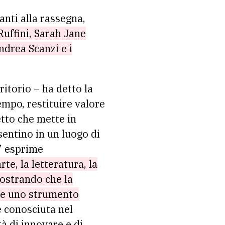
panti alla rassegna,
Ruffini, Sarah Jane
ndrea Scanzi e i
ritorio – ha detto la
empo, restituire valore
etto che mette in
sentino in un luogo di
e’ esprime
te, la letteratura, la
mostrando che la
ere uno strumento
è conosciuta nel
à di innovare e di