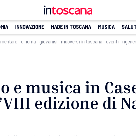
MIA
INNOVAZIONE
MADE IN TOSCANA
MUSICA
SALU
imentare
cinema
giovanisì
muoversi in toscana
eventi
rigene
o e musica in Cas
’VIII edizione di