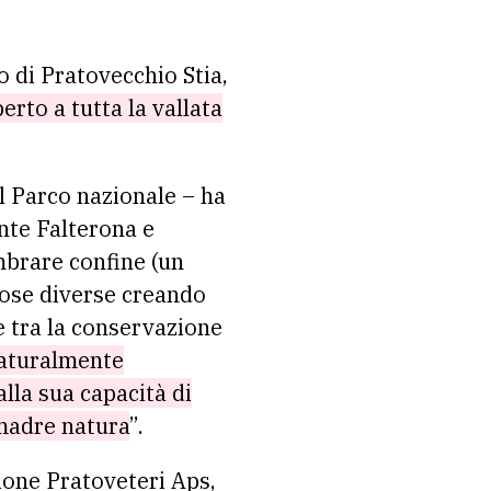
o di Pratovecchio Stia,
perto a tutta la vallata
l Parco nazionale – ha
nte Falterona e
mbrare confine (un
 cose diverse creando
e tra la conservazione
aturalmente
lla sua capacità di
 madre natura
”.
ione Pratoveteri Aps,