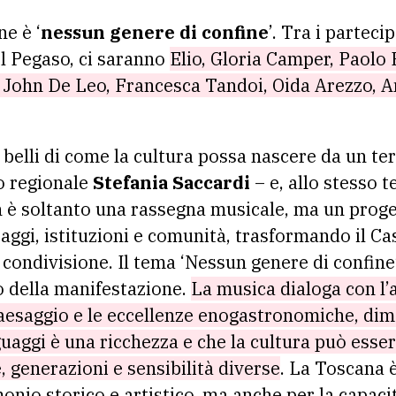
ne è ‘
nessun genere di confine
’. Tra i parteci
l Pegaso, ci saranno
Elio, Gloria Camper, Paolo 
, John De Leo, Francesca Tandoi, Oida Arezzo, A
belli di come la cultura possa nascere da un ter
o regionale
Stefania Saccardi
– e, allo stesso t
on è soltanto una rassegna musicale, ma un prog
aggi, istituzioni e comunità, trasformando il Ca
i condivisione. Il tema ‘Nessun genere di confin
o della manifestazione.
La musica dialoga con l’ar
l paesaggio e le eccellenze enogastronomiche, di
uaggi è una ricchezza e che la cultura può ess
, generazioni e sensibilità diverse
. La Toscana 
nio storico e artistico, ma anche per la capacit