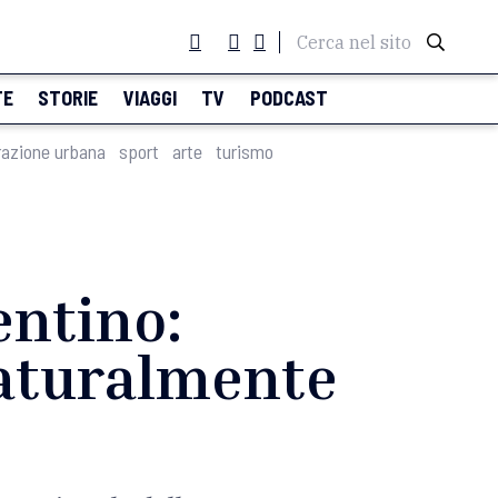
Cerca nel sito
TE
STORIE
VIAGGI
TV
PODCAST
razione urbana
sport
arte
turismo
entino:
 Naturalmente