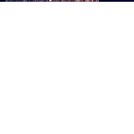
AMBIENTE
La douglasia per una nuova filiera
del legno in Toscana
AMBIENTE
Bonificato oltre l'80% dei siti
contaminati: la Regione supera il
target Pnrr