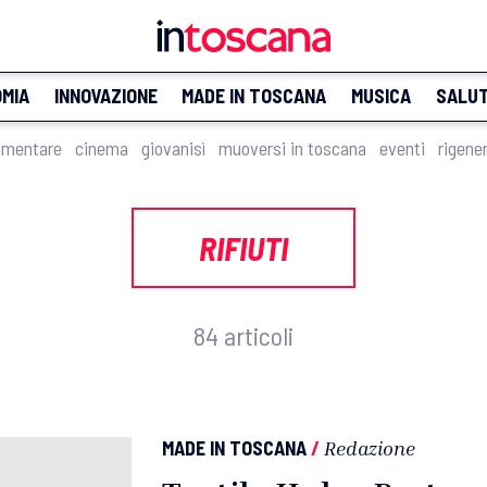
MIA
INNOVAZIONE
MADE IN TOSCANA
MUSICA
SALU
imentare
cinema
giovanisì
muoversi in toscana
eventi
rigene
RIFIUTI
84 articoli
MADE IN TOSCANA
/
Redazione