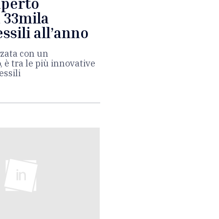
aperto
a 33mila
essili all’anno
zzata con un
, è tra le più innovative
essili