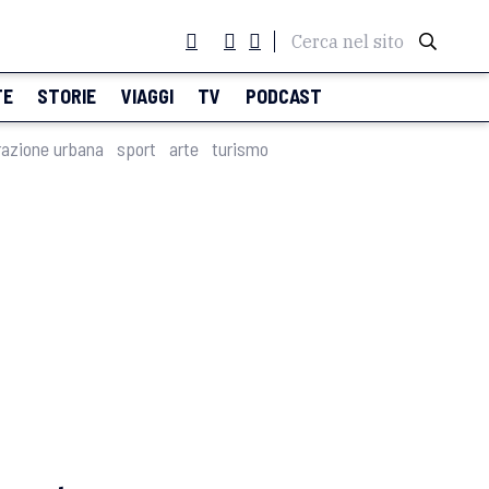
Cerca nel sito
TE
STORIE
VIAGGI
TV
PODCAST
razione urbana
sport
arte
turismo