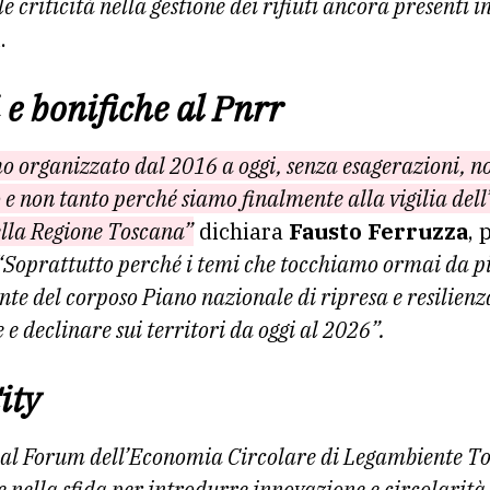
e criticità nella gestione dei rifiuti ancora presenti i
.
 e bonifiche al Pnrr
 organizzato dal 2016 a oggi, senza esagerazioni, non
o e non tanto perché siamo finalmente alla vigilia del
della Regione Toscana”
dichiara
Fausto Ferruzza
, 
Soprattutto perché i temi che tocchiamo ormai da pi
nte del corposo Piano nazionale di ripresa e resilien
e declinare sui territori da oggi al 2026”.
ity
 al Forum dell’Economia Circolare di Legambiente To
ella sfida per introdurre innovazione e circolarità 