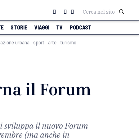
Cerca nel sito
TE
STORIE
VIAGGI
TV
PODCAST
razione urbana
sport
arte
turismo
orna il Forum
 si sviluppa il nuovo Forum
ovembre (ma anche in