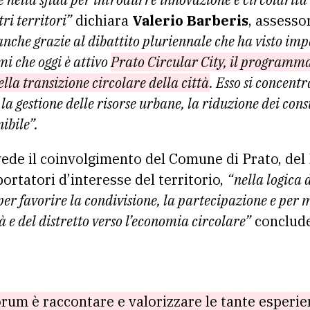
tri territori”
dichiara
Valerio Barberis
, assesso
anche grazie al dibattito pluriennale che ha visto im
mi che oggi è attivo
Prato Circular City, il programma
ella transizione circolare della città
. Esso si concentr
 la gestione delle risorse urbane, la riduzione dei cons
ibile”.
vede il coinvolgimento del Comune di Prato, del 
 portatori d’interesse del territorio,
“nella logica d
er favorire la condivisione, la partecipazione e per
tà e del distretto verso l’economia circolare”
conclude
orum è raccontare e valorizzare le tante esperie