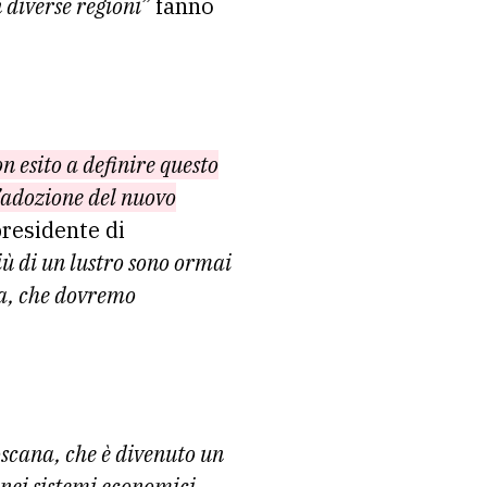
n diverse regioni”
fanno
 esito a definire questo
l’adozione del nuovo
presidente di
ù di un lustro sono ormai
za, che dovremo
scana, che è divenuto un
nei sistemi economici,