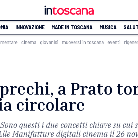
MIA
INNOVAZIONE
MADE IN TOSCANA
MUSICA
SALU
imentare
cinema
giovanisì
muoversi in toscana
eventi
rigene
sprechi, a Prato t
a circolare
 Sono questi i due concetti chiave su cui
lle Manifatture digitali cinema il 26 n