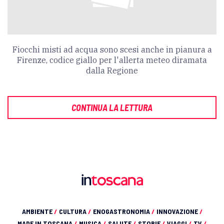
Fiocchi misti ad acqua sono scesi anche in pianura a
Firenze, codice giallo per l'allerta meteo diramata
dalla Regione
CONTINUA LA LETTURA
AMBIENTE
/
CULTURA
/
ENOGASTRONOMIA
/
INNOVAZIONE
/
MADE IN TOSCANA
/
MUSICA
/
SALUTE
/
STORIE
/
VIAGGI
/
TV
/