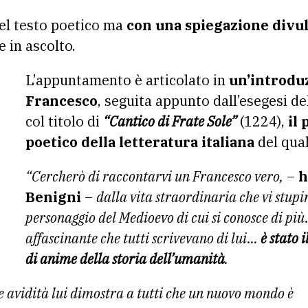
el testo poetico ma
con una spiegazione divu
e in ascolto.
L’appuntamento è articolato in
un’introduz
Francesco
, seguita appunto dall’esegesi d
col titolo di
“Cantico di Frate Sole”
(1224),
il 
poetico della letteratura italiana
del qual
“Cercherò di raccontarvi un Francesco vero,
–
h
Benigni
–
dalla vita straordinaria che vi stupir
personaggio del Medioevo di cui si conosce di pi
affascinante che tutti scrivevano di lui…
è stato 
di anime della storia dell’umanità
.
e avidità lui dimostra a tutti che un nuovo mondo è