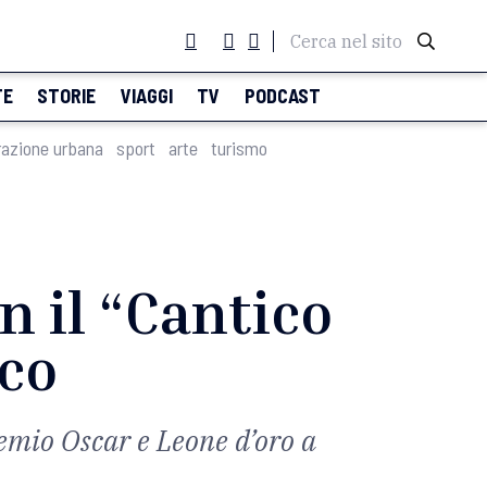
Cerca nel sito
TE
STORIE
VIAGGI
TV
PODCAST
razione urbana
sport
arte
turismo
n il “Cantico
sco
emio Oscar e Leone d’oro a