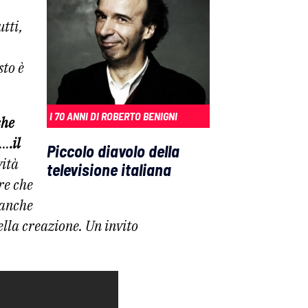
utti,
sto è
I 70 ANNI DI ROBERTO BENIGNI
che
o…
.il
Piccolo diavolo della
vità
televisione italiana
re che
 anche
della creazione. Un invito