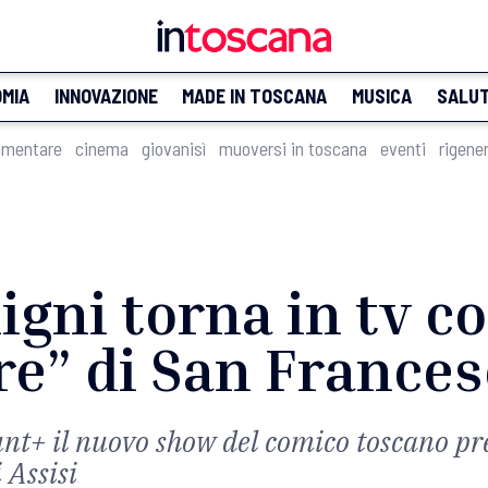
MIA
INNOVAZIONE
MADE IN TOSCANA
MUSICA
SALU
imentare
cinema
giovanisì
muoversi in toscana
eventi
rigene
gni torna in tv co
re” di San France
nt+ il nuovo show del comico toscano pr
 Assisi