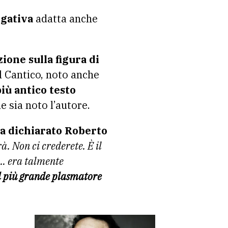
lgativa
adatta anche
ione sulla figura di
el Cantico, noto anche
più antico testo
e sia noto l’autore.
a dichiarato Roberto
à. Non ci crederete. È il
ù… era talmente
il più grande plasmatore