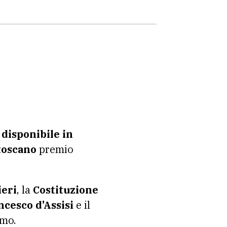
 disponibile in
toscano
premio
ieri
, la
Costituzione
cesco d’Assisi
e il
amo.