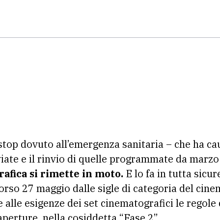
stop dovuto all’emergenza sanitaria – che ha c
viate e il rinvio di quelle programmate da marz
afica si rimette in moto.
E lo fa in tutta sicur
corso 27 maggio dalle sigle di categoria del cine
e alle esigenze dei set cinematografici le regole
aperture, nella cosiddetta “Fase 2”.