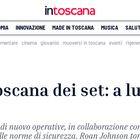
MIA
INNOVAZIONE
MADE IN TOSCANA
MUSICA
SALU
imentare
cinema
giovanisì
muoversi in toscana
eventi
rigene
oscana dei set: a l
di nuovo operative, in collaborazione c
lle norme di sicurezza. Roan Johnson tor