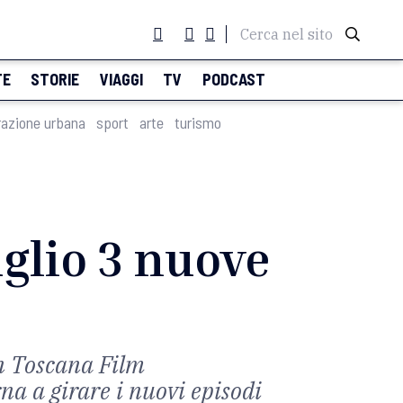
Cerca nel sito
TE
STORIE
VIAGGI
TV
PODCAST
razione urbana
sport
arte
turismo
uglio 3 nuove
on Toscana Film
na a girare i nuovi episodi