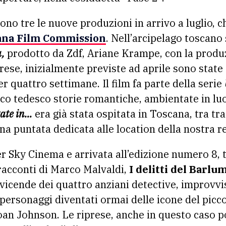
ono tre le nuove produzioni in arrivo a luglio, c
na Film Commission
. Nell’arcipelago toscano s
a,
prodotto da Zdf, Ariane Krampe, con la produ
iprese, inizialmente previste ad aprile sono state 
r quattro settimane. Il film fa parte della serie
co tedesco storie romantiche, ambientate in luo
tate in…
era già stata ospitata in Toscana, tra tra
na puntata dedicata alle location della nostra r
 Sky Cinema e arrivata all’edizione numero 8, to
 racconti di Marco Malvaldi,
I delitti del Barlu
vicende dei quattro anziani detective, improvvisa
 personaggi diventati ormai delle icone del picc
an Johnson. Le riprese, anche in questo caso pos