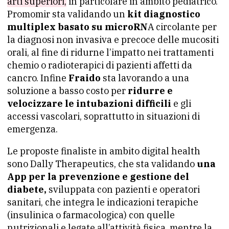
arti superiori,
in particolare in ambito pediatrico.
Promomir sta validando un
kit diagnostico
multiplex basato su microRN
A circolante per
la diagnosi non invasiva e precoce delle mucositi
orali, al fine di ridurne l’impatto nei trattamenti
chemio o radioterapici di pazienti affetti da
cancro. Infine
Fraido
sta lavorando a una
soluzione a basso costo per
ridurre e
velocizzare le intubazioni difficili
e gli
accessi vascolari, soprattutto in situazioni di
emergenza.
Le proposte finaliste in ambito digital health
sono Dally Therapeutics, che sta validando
una
App per la prevenzione e gestione del
diabete,
sviluppata con pazienti e operatori
sanitari, che integra le indicazioni terapiche
(insulinica o farmacologica) con quelle
nutrizionali e legate all’attività fisica, mentre la