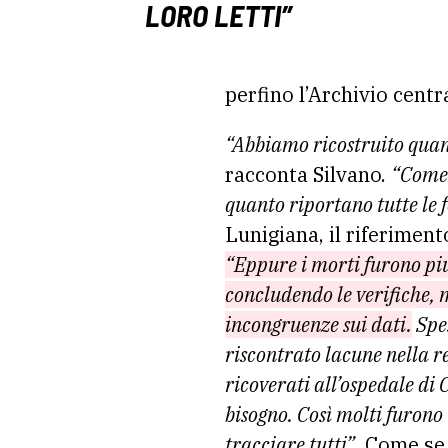
LORO LETTI”
perfino l’Archivio centr
“Abbiamo ricostruito qua
racconta Silvano.
“Come 
quanto riportano tutte le f
Lunigiana, il riferiment
“Eppure i morti furono pi
concludendo le verifiche, m
incongruenze sui dati.
Spes
riscontrato lacune nella re
ricoverati all’ospedale di 
bisogno. Così molti furono 
tracciare tutti”
. Come se