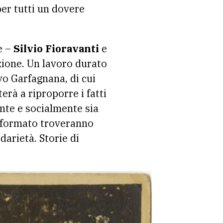
er tutti un dovere
e –
Silvio Fioravanti
e
zione. Un lavoro durato
vo Garfagnana, di cui
erà a riproporre i fatti
nte e socialmente sia
de formato troveranno
lidarietà. Storie di