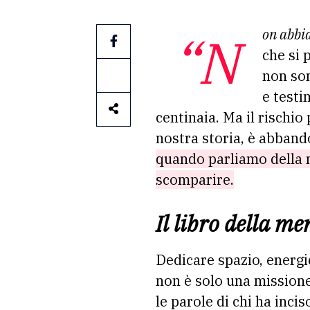
“Non abb
che si 
non son
e testi
centinaia. Ma il rischio
nostra storia, è abban
quando parliamo della 
scomparire.
Il libro della m
Dedicare spazio, energie
non è solo una missione
le parole di chi ha inci