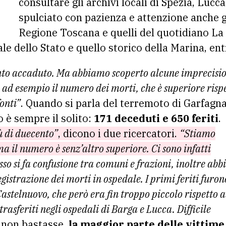
consultare gli archivi locali di Spezia, Luc
spulciato con pazienza e attenzione anche gl
Regione Toscana e quelli del quotidiano La 
ale dello Stato e quello storico della Marina, e
nto accaduto. Ma abbiamo scoperto alcune imprecisio
ad esempio il numero dei morti, che è superiore risp
onti”
. Quando si parla del terremoto di Garfagn
o è sempre il solito:
171 deceduti e 650 feriti
.
ù di duecento”
, dicono i due ricercatori.
“Stiamo
a il numero è senz’altro superiore. Ci sono infatti
so si fa confusione tra comuni e frazioni, inoltre ab
gistrazione dei morti in ospedale. I primi feriti furon
Castelnuovo, che però era fin troppo piccolo rispetto a
trasferiti negli ospedali di Barga e Lucca. Difficile
 non bastasse,
la maggior parte delle vittime