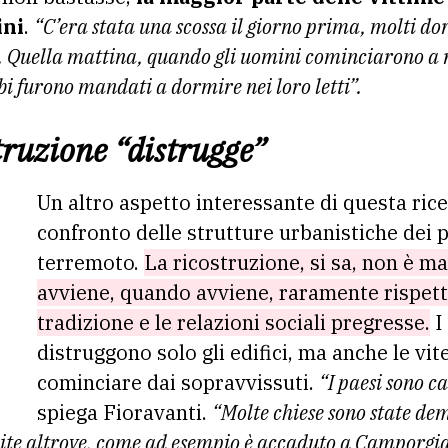
ini
.
“C’era stata una scossa il giorno prima, molti d
o. Quella mattina, quando gli uomini cominciarono a 
i furono mandati a dormire nei loro letti”.
truzione “distrugge”
Un altro aspetto interessante di questa rice
confronto delle strutture urbanistiche dei p
terremoto.
La ricostruzione, si sa, non è ma
avviene, quando avviene, raramente rispetta 
tradizione e le relazioni sociali pregresse.
I
distruggono solo gli edifici, ma anche le vit
cominciare dai sopravvissuti.
“I paesi sono 
spiega Fioravanti.
“Molte chiese sono state dem
uite altrove, come ad esempio è accaduto a Camporgia