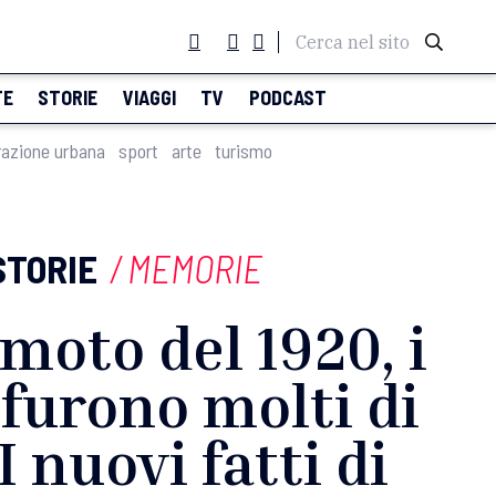
Cerca nel sito
TE
STORIE
VIAGGI
TV
PODCAST
razione urbana
sport
arte
turismo
STORIE
/
MEMORIE
moto del 1920, i
furono molti di
 I nuovi fatti di