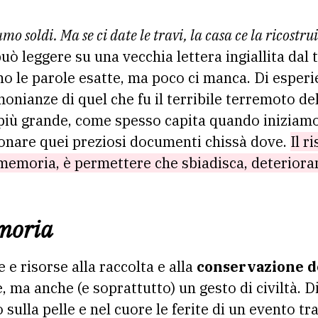
iamo soldi. Ma se ci date le travi, la casa ce la ricostr
può leggere su una vecchia lettera ingiallita da
o le parole esatte, ma poco ci manca. Di esperie
monianze di quel che fu il terribile terremoto d
 più grande, come spesso capita quando iniziamo 
donare quei preziosi documenti chissà dove.
Il r
memoria, è permettere che sbiadisca, deterioran
emoria
 e risorse alla raccolta e alla
conservazione d
, ma anche (e soprattutto) un gesto di civiltà.
so sulla pelle e nel cuore le ferite di un evento 