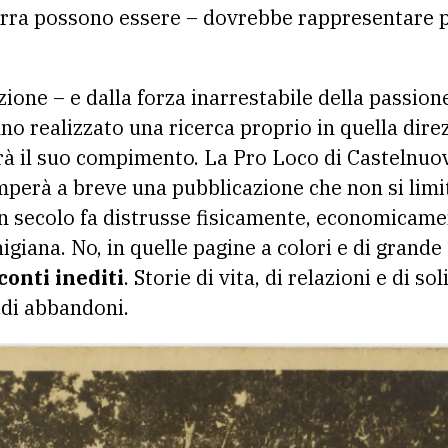
rra possono essere – dovrebbe rappresentare p
zione – e dalla forza inarrestabile della passion
o realizzato una ricerca proprio in quella dire
rà il suo compimento. La Pro Loco di Castelnuo
mperà a breve una pubblicazione che non si limit
un secolo fa distrusse fisicamente, economicame
nigiana. No, in quelle pagine a colori e di gran
onti inediti
. Storie di vita, di relazioni e di so
 di abbandoni.