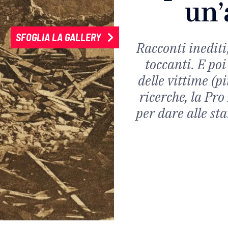
un’
SFOGLIA LA GALLERY
Racconti inediti
toccanti. E poi
delle vittime (p
ricerche, la Pr
per dare alle st