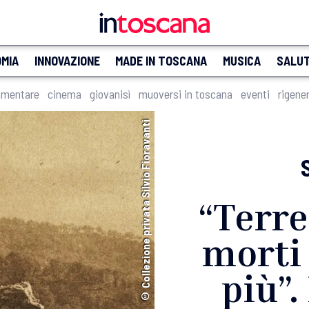
MIA
INNOVAZIONE
MADE IN TOSCANA
MUSICA
SALU
imentare
cinema
giovanisì
muoversi in toscana
eventi
rigene
© Collezione privata Silvio Fioravanti
“Terre
morti 
più”.