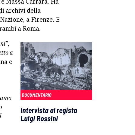
ca e Massa Carrara. Ha
i archivi della
Nazione, a Firenze. E
ntrambi a Roma.
ni”
,
etto a
ana e
DOCUMENTARIO
biamo
o
Intervista al regista
l
Luigi Rossini