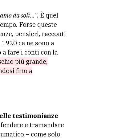
uiamo da soli…”.
È quel
l tempo. Forse queste
nze, pensieri, racconti
el 1920 ce ne sono a
a fare i conti con la
ischio più grande,
dosi fino a
elle testimonianze
 Difendere e tramandare
traumatico – come solo