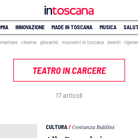
MIA
INNOVAZIONE
MADE IN TOSCANA
MUSICA
SALU
imentare
cinema
giovanisì
muoversi in toscana
eventi
rigene
TEATRO IN CARCERE
17 articoli
CULTURA
/
Costanza Baldini