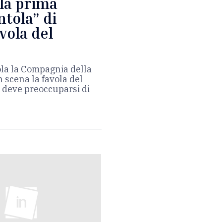
 la prima
ntola” di
vola del
gola la Compagnia della
 scena la favola del
n deve preoccuparsi di