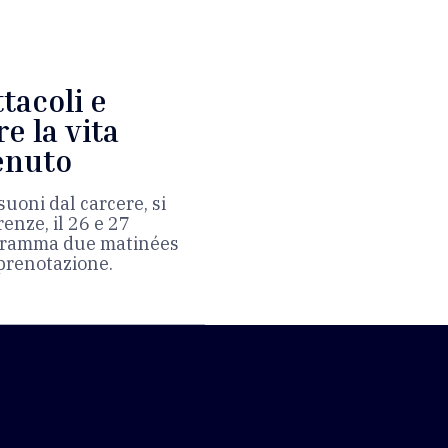
tacoli e
e la vita
tenuto
suoni dal carcere, si
enze, il 26 e 27
rogramma due matinées
 prenotazione.