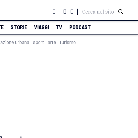
Cerca nel sito
TE
STORIE
VIAGGI
TV
PODCAST
razione urbana
sport
arte
turismo