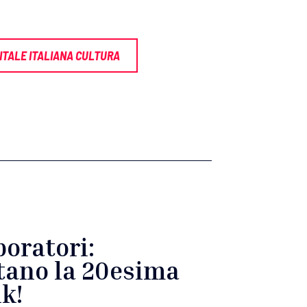
ITALE ITALIANA CULTURA
boratori:
itano la 20esima
ik!