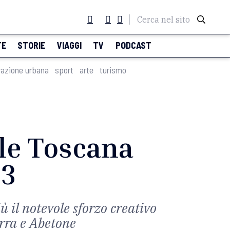
Cerca nel sito
TE
STORIE
VIAGGI
TV
PODCAST
razione urbana
sport
arte
turismo
le Toscana
23
ù il notevole sforzo creativo
erra e Abetone