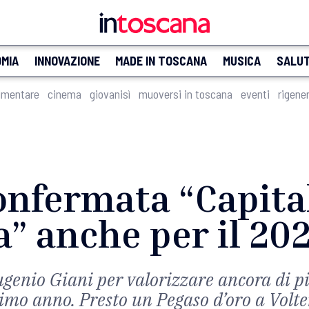
MIA
INNOVAZIONE
MADE IN TOSCANA
MUSICA
SALU
imentare
cinema
giovanisì
muoversi in toscana
eventi
rigene
confermata “Capita
a” anche per il 20
ugenio Giani per valorizzare ancora di pi
ltimo anno. Presto un Pegaso d’oro a Volt