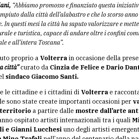
iani,
“Abbiamo promosso e finanziato questa iniziativa
mpiuto dalla città dell’alabastro e che lo scorso anno 
le. In questi mesi la città ha saputo valorizzare e met
rale e turistica, capace di andare oltre i confini com
ale e all’intera Toscana”.
nuto proprio a
Volterra
in occasione della prese
a città”
curato da
Cinzia de Felice e Dario Dan
el
sindaco Giacomo Santi.
e le cittadine e i cittadini di
Volterra
e racconta
le sono state create importanti occasioni per
va
 territorio
a partire dalle
mostre dall’arte ant
nno ospitato artisti internazionali tra i quali
M
li e Gianni Lucchesi
uno degli artisti emergenti
 Mino Trafeli
nell’anno del centenario della na