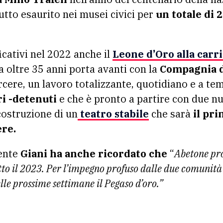
utto esaurito nei musei civici per
un totale di 2
ficativi nel 2022 anche il
Leone d’Oro alla carri
 oltre 35 anni porta avanti con la
Compagnia d
arcere, un lavoro totalizzante, quotidiano e a t
ri -detenuti
e che è pronto a partire con due nu
costruzione di un
teatro stabile
che sarà
il pri
ere.
ente
Giani ha anche ricordato che
“
Abetone pro
tto il 2023. Per l’impegno profuso dalle due comunità 
lle prossime settimane il Pegaso d’oro.”