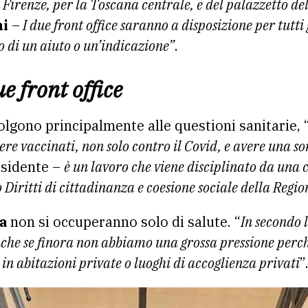
 Firenze, per la Toscana centrale, e del palazzetto del
ni
–
I due front office saranno a disposizione per tutti
 di un aiuto o un’indicazione”
.
ue front office
olgono principalmente alle questioni sanitarie, 
e vaccinati, non solo contro il Covid, e avere una sor
esidente –
è un lavoro che viene disciplinato da una 
 Diritti di cittadinanza e coesione sociale della Regio
a
non si occuperanno solo di salute. “
In secondo 
anche se finora non abbiamo una grossa pressione perch
in abitazioni private o luoghi di accoglienza privati
”