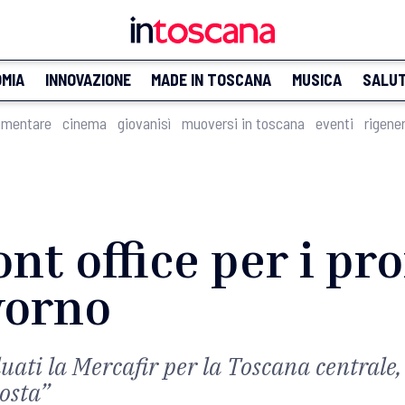
MIA
INNOVAZIONE
MADE IN TOSCANA
MUSICA
SALU
imentare
cinema
giovanisì
muoversi in toscana
eventi
rigene
ont office per i pr
vorno
uati la Mercafir per la Toscana centrale, 
costa”