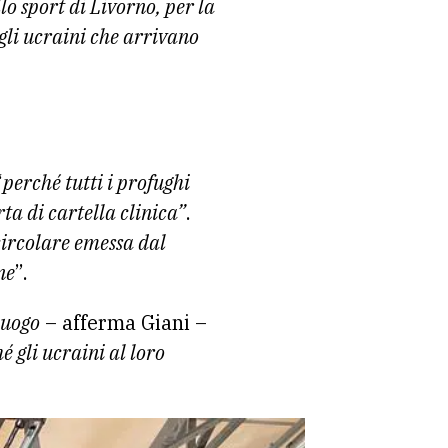
lo sport di Livorno, per la
 gli ucraini che arrivano
“
perché tutti i profughi
ta di cartella clinica”
.
circolare emessa dal
ne
”.
luogo
– afferma Giani –
é gli ucraini al loro
.