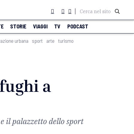
Cerca nel sito
TE
STORIE
VIAGGI
TV
PODCAST
razione urbana
sport
arte
turismo
ofughi a
e il palazzetto dello sport