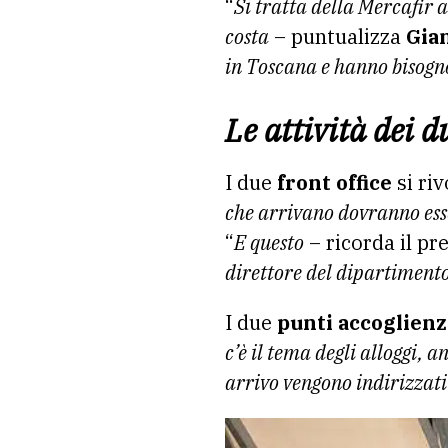
“
Si tratta della Mercafir a
costa
– puntualizza
Gia
in Toscana e hanno bisogno
Le attività dei d
I due
front office
si riv
che arrivano dovranno esser
“
E questo
– ricorda il pr
direttore del dipartimento
I due
punti accoglienz
c’è il tema degli alloggi, 
arrivo vengono indirizzati 