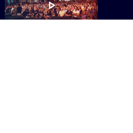
CULTURA
Con-vivere Carrara festival, eventi e
riflessioni sul significato di
“abitare”
CULTURA
Cento anni della FAP, una mostra