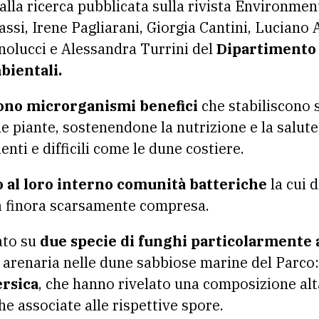
 alla ricerca pubblicata sulla rivista Environm
si, Irene Pagliarani, Giorgia Cantini, Luciano 
nolucci e Alessandra Turrini del
Dipartimento 
bientali.
sono microrganismi benefici
che stabiliscono s
e piante, sostenendone la nutrizione e la salute
enti e difficili come le dune costiere.
o al loro interno comunità batteriche
la cui 
era finora scarsamente compresa.
ato su
due specie di funghi particolarmente
 arenaria nelle dune sabbiose marine del Parco
ersica
, che hanno rivelato una composizione a
e associate alle rispettive spore.