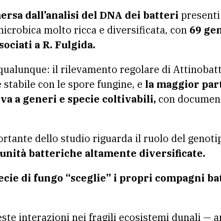
rsa dall’analisi del DNA dei batteri
presenti
icrobica molto ricca e diversificata, con
69 gen
ociati a R. Fulgida.
i qualunque: il rilevamento regolare di Attinoba
 stabile con le spore fungine, e
la maggior part
va a generi e specie coltivabili,
con documenta
rtante dello studio riguarda il ruolo del genoti
nità batteriche altamente diversificate.
ecie di fungo “sceglie” i propri compagni ba
e interazioni nei fragili ecosistemi dunali — am