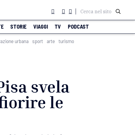
Cerca nel sito
TE
STORIE
VIAGGI
TV
PODCAST
razione urbana
sport
arte
turismo
Pisa svela
fiorire le