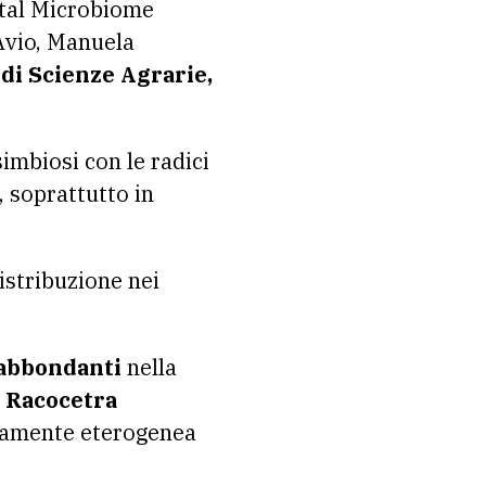
ental Microbiome
Avio, Manuela
di Scienze Agrarie,
imbiosi con le radici
, soprattutto in
distribuzione nei
 abbondanti
nella
:
Racocetra
ltamente eterogenea