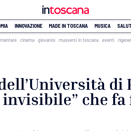
MIA
INNOVAZIONE
MADE IN TOSCANA
MUSICA
SALU
imentare
cinema
giovanisì
muoversi in toscana
eventi
rigene
dell’Università di 
invisibile” che fa 