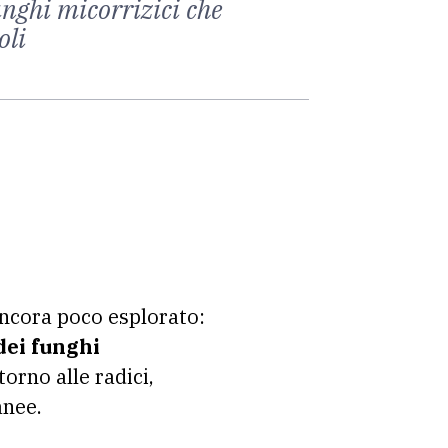
unghi micorrizici che
oli
ncora poco esplorato:
dei funghi
torno alle radici,
anee.