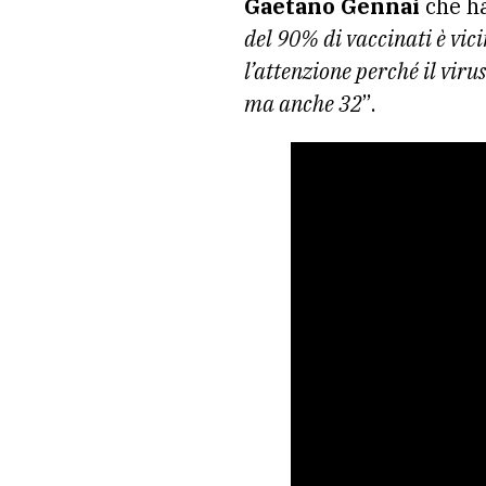
Gaetano Gennai
che ha
del 90% di vaccinati è vic
l’attenzione perché il viru
ma anche 32
”.