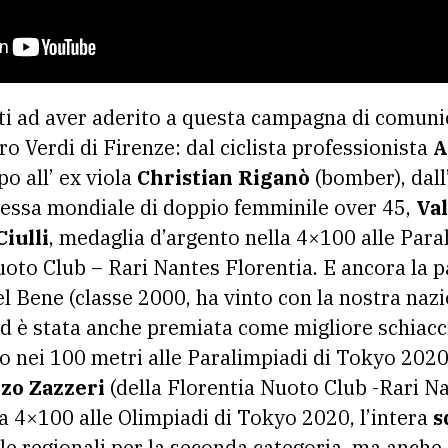
ti ad aver aderito a questa campagna di comuni
tro Verdi di Firenze: dal ciclista professionista
A
o all’ ex viola
Christian Riganò
(bomber), dall
essa mondiale di doppio femminile over 45,
Va
iulli
, medaglia d’argento nella 4×100 alle Para
uoto Club – Rari Nantes Florentia. E ancora la p
el Bene (classe 2000, ha vinto con la nostra naz
ed è stata anche premiata come migliore schiacc
ro nei 100 metri alle Paralimpiadi di Tokyo 2020
zo Zazzeri
(della Florentia Nuoto Club -Rari N
a 4×100 alle Olimpiadi di Tokyo 2020, l’intera
s
alle regionali per la seconda categoria, ma anche