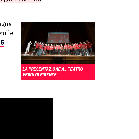
agna
sulle
15
LA PRESENTAZIONE AL TEATRO
VERDI DI FIRENZE