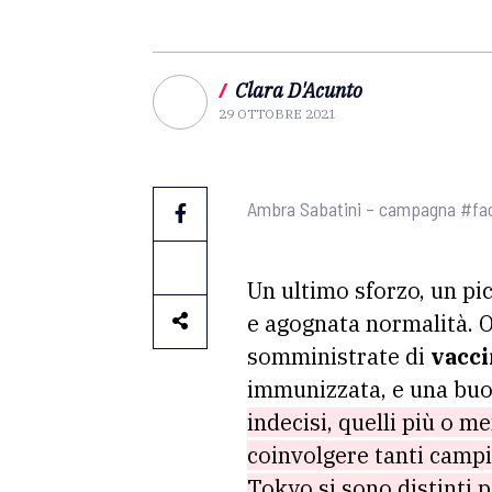
/
Clara D'Acunto
29 OTTOBRE 2021
Ambra Sabatini – campagna #fa
Un ultimo sforzo, un pi
e agognata normalità. O
somministrate di
vacci
immunizzata, e una buon
indecisi, quelli più o me
coinvolgere tanti campio
Tokyo si sono distinti p