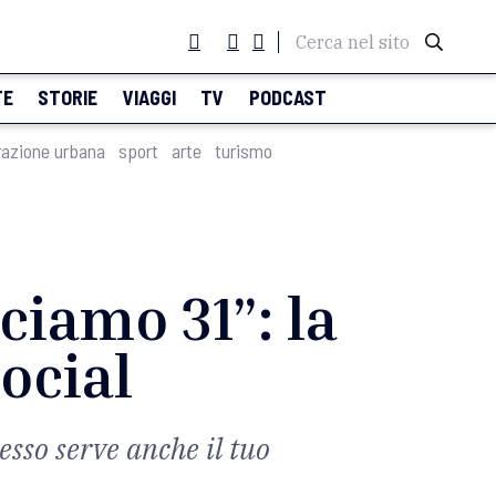
Cerca nel sito
TE
STORIE
VIAGGI
TV
PODCAST
razione urbana
sport
arte
turismo
ciamo 31”: la
ocial
esso serve anche il tuo