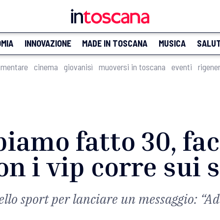
MIA
INNOVAZIONE
MADE IN TOSCANA
MUSICA
SALU
imentare
cinema
giovanisì
muoversi in toscana
eventi
rigene
biamo fatto 30, fac
 i vip corre sui s
dello sport per lanciare un messaggio: “Ad