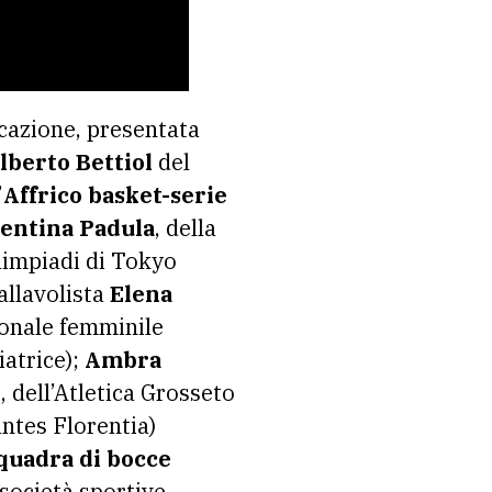
cazione, presentata
lberto Bettiol
del
’
Affrico basket-serie
lentina Padula
, della
limpiadi di Tokyo
allavolista
Elena
ionale femminile
iatrice);
Ambra
, dell’Atletica Grosseto
antes Florentia)
quadra di bocce
 società sportive,