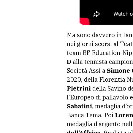
Ma sono davvero in tan
nei giorni scorsi al Tea
team EF Education-Nipp
D
alla tennista campion
Società Assi a
Simone C
2020, della Florentia N
Pietrini
della Savino d
l’Europeo di pallavolo 
Sabatini
, medaglia d’o
Banca Tema. Poi
Loren
medaglia d’argento nell
dell’Affrico
, finalista 