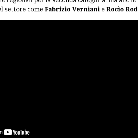
del settore come
Fabrizio Verniani
e
Rocìo Rod