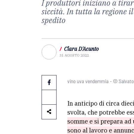
I produttori iniziano a tirar
siccità. In tutta la regione i
spedito
/
Clara D'Acunto
31 AGOSTO 2022
vino uva vendemmia - © Salvato
In anticipo di circa diec
svolta, che potrebbe es
somme e si prepara ad u
sono al lavoro e annunc