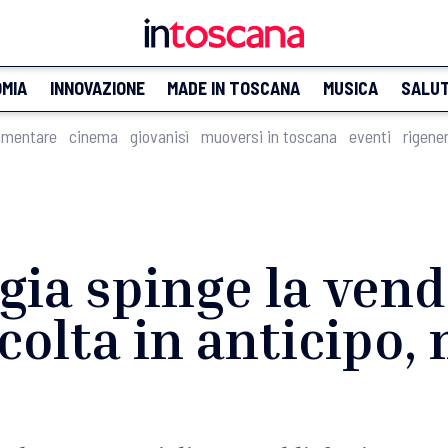
MIA
INNOVAZIONE
MADE IN TOSCANA
MUSICA
SALU
imentare
cinema
giovanisì
muoversi in toscana
eventi
rigene
oggia spinge la ve
colta in anticipo,