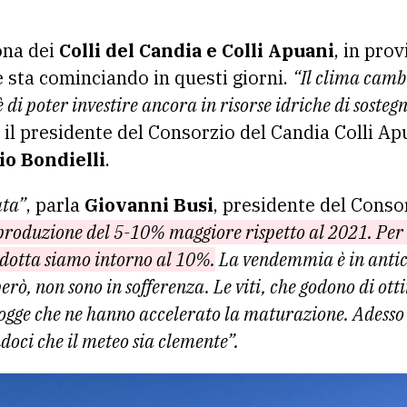
ona dei
Colli del Candia e Colli Apuani
, in pro
sta cominciando in questi giorni.
“Il clima cambi
 di poter investire ancora in risorse idriche di sosteg
il presidente del Consorzio del Candia Colli Apu
io Bondielli
.
ata”
, parla
Giovanni Busi
, presidente del Conso
roduzione del 5-10% maggiore rispetto al 2021. Per
odotta siamo intorno al 10%.
La vendemmia è in antic
erò, non sono in sofferenza. Le viti, che godono di ot
iogge che ne hanno accelerato la maturazione. Adesso s
doci che il meteo sia clemente”.