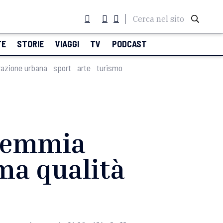
Cerca nel sito
TE
STORIE
VIAGGI
TV
PODCAST
razione urbana
sport
arte
turismo
ndemmia
 ma qualità