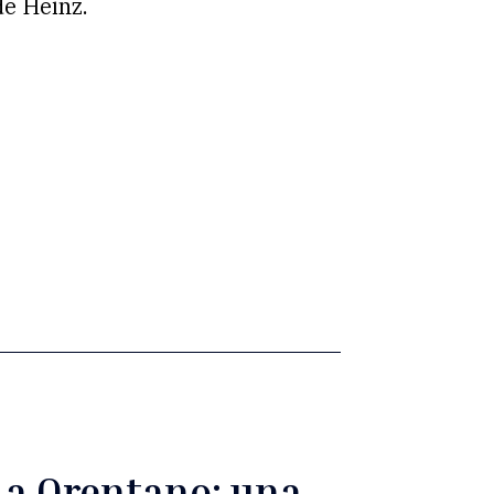
de Heinz.
è a Orentano: una