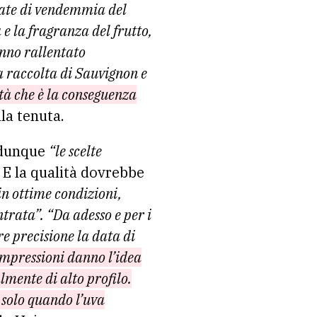
ate di vendemmia del
e la fragranza del frutto,
anno rallentato
a raccolta di Sauvignon e
tà che è la conseguenza
lla tenuta.
i dunque
“le scelte
. E la qualità dovrebbe
in ottime condizioni,
trata”. “Da adesso e per i
 precisione la data di
impressioni danno l’idea
mente di alto profilo.
 solo quando l’uva