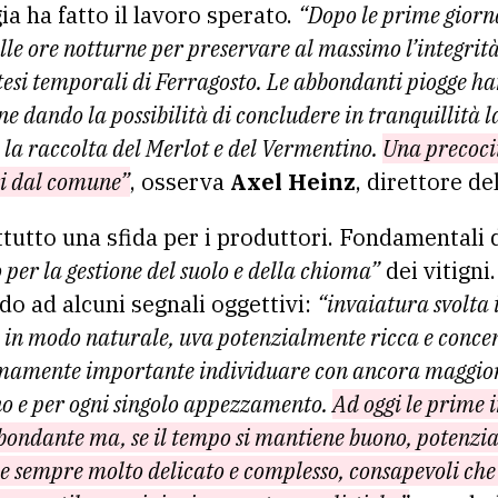
ia ha fatto il lavoro sperato.
“Dopo le prime giorn
lle ore notturne per preservare al massimo l’integrità 
attesi temporali di Ferragosto. Le abbondanti piogge h
 dando la possibilità di concludere in tranquillità l
a la raccolta del Merlot e del Vermentino.
Una precoci
ri dal comune”
, osserva
Axel Heinz
, direttore de
attutto una sfida per i produttori. Fondamental
per la gestione del suolo e della chioma”
dei vitigni
do ad alcuni segnali oggettivi:
“invaiatura svolta 
 in modo naturale, uva potenzialmente ricca e concen
emamente importante individuare con ancora maggiore
no e per ogni singolo appezzamento.
Ad oggi le prime 
ndante ma, se il tempo si mantiene buono, potenzial
e sempre molto delicato e complesso, consapevoli che