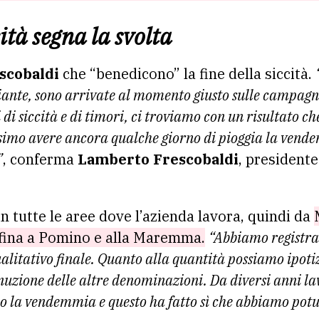
cità segna la svolta
scobaldi
che “benedicono” la fine della siccità.
piante, sono arrivate al momento giusto sulle campag
 di siccità e di timori, ci troviamo con un risultato c
ssimo avere ancora qualche giorno di pioggia la vend
”
, conferma
Lamberto Frescobaldi
, president
n tutte le aree dove l’azienda lavora, quindi da
ufina a Pomino e alla Maremma.
“Abbiamo registrat
ualitativo finale. Quanto alla quantità possiamo ipo
uzione delle altre denominazioni. Da diversi anni la
o la vendemmia e questo ha fatto sì che abbiamo po