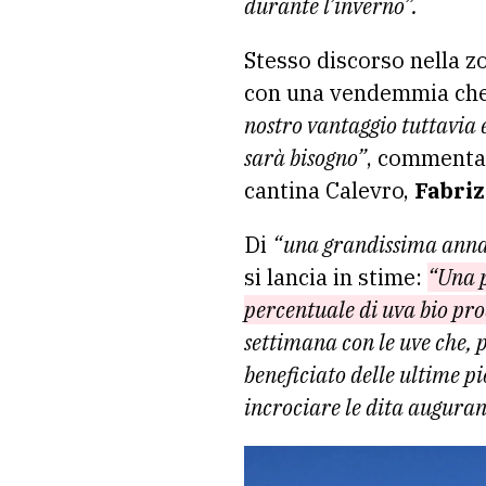
durante l’inverno”.
Stesso discorso nella z
con una vendemmia che 
nostro vantaggio tuttavia è
sarà bisogno”
, commenta 
cantina Calevro,
Fabriz
Di
“una grandissima ann
si lancia in stime:
“Una p
percentuale di uva bio pr
settimana con le uve che, p
beneficiato delle ultime p
incrociare le dita auguran