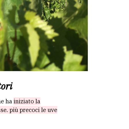
tori
he ha
iniziato la
se. più precoci le uve