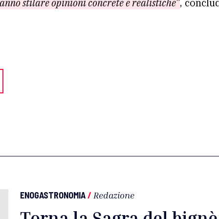
anno stilare opinioni concrete e realistiche”
, conclu
ENOGASTRONOMIA
/
Redazione
Torna la Sagra del bign