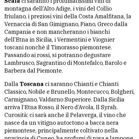
Scala
ci saranno i profumatissimi vini di
montagna dell’Alto Adige, i vini del Collio
friulano, i preziosi vini della Costa Amalfitana, la
Vernaccia di San Gimignano, Fiano, Greco dalla
Campania e non mancheranno i bianchi
dell’Etna in Sicilia, i Vermentini e Viognier
toscani nonchè il Timorasso piemontese.
Passando ai rossi, si potranno degustare
Lambrusco, Sagrantino di Montefalco, Barolo e
Barbera dal Piemonte.
Dalla
Toscana
ci saranno Chianti e Chianti
Classico, Nobile e Brunello, Montecucco, Bolgheri,
Carmignano, Valdarno Superiore. Dalla Sicilia
arriva l’Etna Rosso, il Nero d’Avola, Il Syrah.
Curosità: ci sarà anche il Pelaverga, il vino che
nasce da un vitigno autoctono a bacca nera
piemontese, principalmente coltivato nella
provincia di Cuneo, ha profumi di rosa e lampone