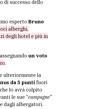
o di successo dello
ssimo esperto
Bruno
oci alberghi,
zi degli hotel e più in
ro assegnando
un voto
zzo
.
re ulteriormente la
nus da 5 punti
fuori
che lo avrà colpito
anti le sue “
campagne”
 dagli albergatori.