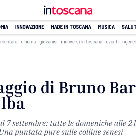
MIA
INNOVAZIONE
MADE IN TOSCANA
MUSICA
SALU
imentare
cinema
giovanisì
muoversi in toscana
eventi
rigene
iaggio di Bruno Ba
Elba
al 7 settembre: tutte le domeniche alle 2
Una puntata pure sulle colline senesi