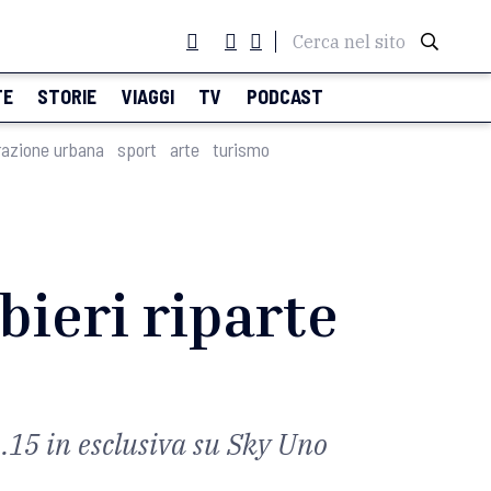
Cerca nel sito
TE
STORIE
VIAGGI
TV
PODCAST
razione urbana
sport
arte
turismo
rbieri riparte
1.15 in esclusiva su Sky Uno