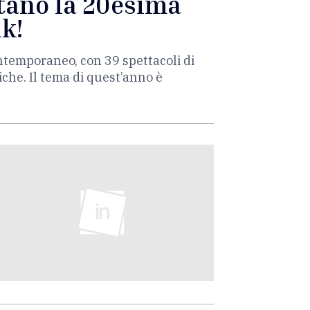
itano la 20esima
ik!
contemporaneo, con 39 spettacoli di
che. Il tema di quest’anno è