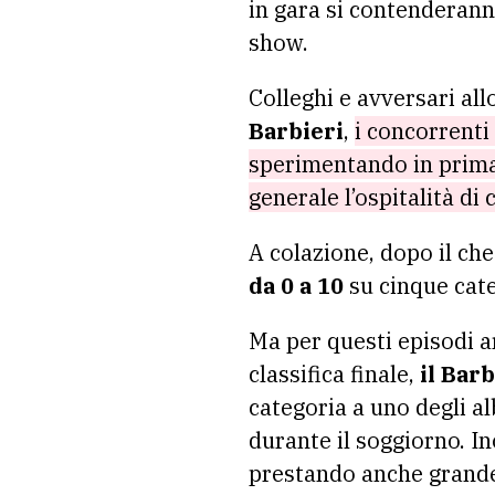
in gara si contenderann
show.
Colleghi e avversari al
Barbieri
,
i concorrenti
sperimentando in prima pe
generale l’ospitalità di
A colazione, dopo il ch
da 0 a 10
su cinque cat
Ma per questi episodi a
classifica finale,
il Barb
categoria a uno degli al
durante il soggiorno. In
prestando anche grande