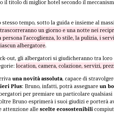
o il titolo di miglior hotel secondo il meccanism
lo stesso tempo, sotto la guida e insieme al ma
 trascorreranno un giorno e una notte nei recipr
rsona l’accoglienza, lo stile, la pulizia, i servi
 ciascun albergatore
.
eck-out, gli albergatori si giudicheranno tra lo
egorie:
location, camera, colazione, servizi, pre
rriva
una novità assoluta
, capace di stravolge
ieri Plus
: Bruno, infatti, potrà assegnare
un bo
bergatori per premiare un particolare qualsiasi 
oltre Bruno esprimerà i suoi giudizi e porterà av
 attenzione alle
scelte ecosostenibili
compiute