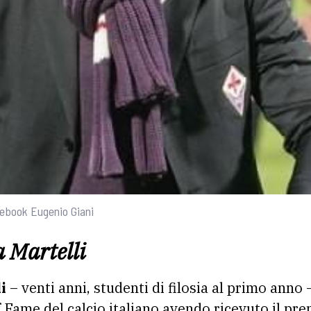
cebook Eugenio Giani
a Martelli
i
– venti anni, studenti di filosia al primo anno 
f Fame del calcio italiano avendo ricevuto il pr