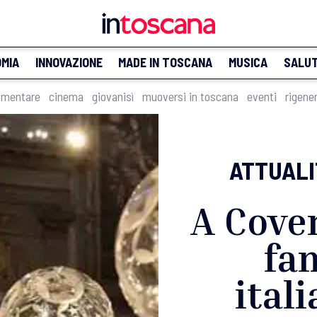
MIA
INNOVAZIONE
MADE IN TOSCANA
MUSICA
SALU
imentare
cinema
giovanisì
muoversi in toscana
eventi
rigene
ATTUALI
A Cover
fam
ital