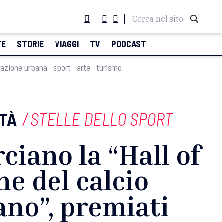
Cerca nel sito
TE
STORIE
VIAGGI
TV
PODCAST
razione urbana
sport
arte
turismo
TÀ
/
STELLE DELLO SPORT
ciano la “Hall of
e del calcio
iano”, premiati