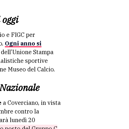
i oggi
io e FIGC per
o.
Ogni anno si
e dell’Unione Stampa
nalistiche sportive
one Museo del Calcio.
 Nazionale
e
a Coverciano, in vista
embre contro la
arà lunedì 20
ndo posto del Gruppo C