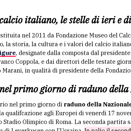
alcio italiano, le stelle di ieri e d
 istituita nel 2011 da Fondazione Museo del Calc
, la storia, la cultura e i valori del calcio italian
figure
, designate dalla composta dal president
ranco Coppola, e dai direttori delle testate gior
o Marani, in qualità di presidente della Fondazi
nel primo giorno di raduno della
rio nel primo giorno di
raduno della Nazional
 la qualifcazione agli Europei di venerdì 17 nov
 Stadio Olimpico di Roma. La seconda partita s
 di Leverkusen con l’Ucraina.
In palio il seco