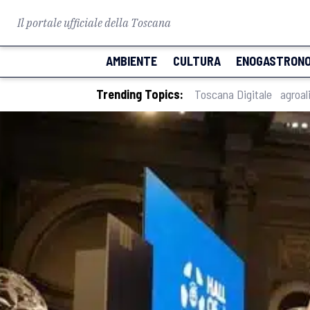
Il portale ufficiale della Toscana
AMBIENTE
CULTURA
ENOGASTRONO
Trending Topics:
Toscana Digitale
agroal