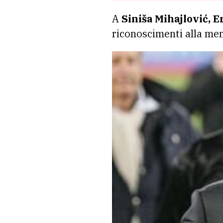
A
Siniša Mihajlović, 
riconoscimenti alla memo