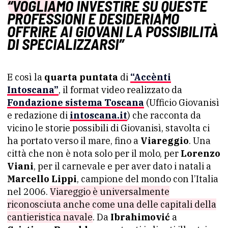
“VOGLIAMO INVESTIRE SU QUESTE
PROFESSIONI E DESIDERIAMO
OFFRIRE AI GIOVANI LA POSSIBILITÀ
DI SPECIALIZZARSI”
E così la
quarta puntata
di
“Accènti
Intoscana”
, il format video realizzato da
Fondazione sistema Toscana
(Ufficio Giovanisì
e redazione di
intoscana.it
) che racconta da
vicino le storie possibili di Giovanisì, stavolta ci
ha portato verso il mare, fino a
Viareggio
. Una
città che non è nota solo per il molo, per
Lorenzo
Viani
, per il carnevale e per aver dato i natali a
Marcello Lippi
, campione del mondo con l’Italia
nel 2006.
Viareggio è universalmente
riconosciuta anche come una delle capitali della
cantieristica navale
. Da
Ibrahimović
a