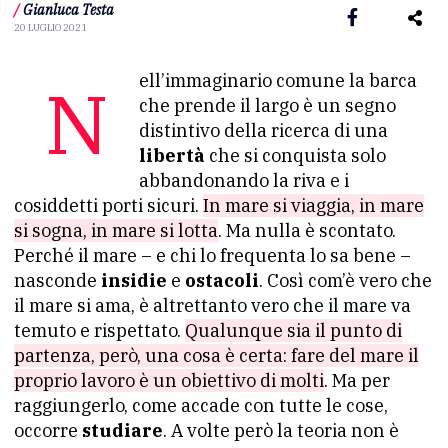
/
Gianluca Testa
20 LUGLIO 2021
Nell’immaginario comune la barca
che prende il largo è un segno
distintivo della ricerca di una
libertà
che si conquista solo
abbandonando la riva e i
cosiddetti porti sicuri.
In mare si viaggia, in mare
si sogna, in mare si lotta
. Ma nulla è scontato.
Perché il mare – e chi lo frequenta lo sa bene –
nasconde
insidie
e
ostacoli
. Così com’è vero che
il mare si ama, è altrettanto vero che il mare va
temuto e rispettato.
Qualunque sia il punto di
partenza, però, una cosa è certa: fare del mare il
proprio lavoro è un obiettivo di molti
. Ma per
raggiungerlo, come accade con tutte le cose,
occorre
studiare
. A volte però la teoria non è