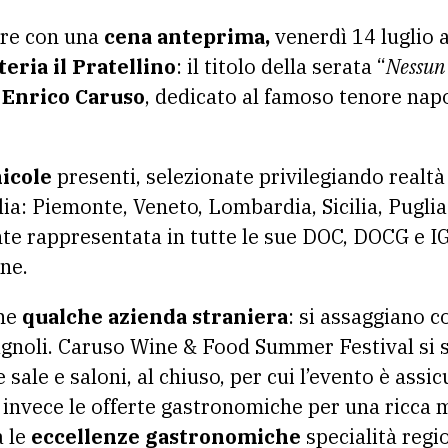
pre con una
cena anteprima,
venerdì 14 luglio a
teria il Pratellino
: il titolo della serata “
Nessun
Enrico Caruso
, dedicato al famoso tenore nap
nicole
presenti, selezionate privilegiando realtà 
lia: Piemonte, Veneto, Lombardia, Sicilia, Pugli
e rappresentata in tutte le sue DOC, DOCG e IGT
ine.
ne
qualche azienda straniera
: si assaggiano c
agnoli. Caruso Wine & Food Summer Festival
si 
 sale e saloni, al chiuso, per cui l’evento è assi
invece le offerte gastronomiche per una ricca 
a le
eccellenze gastronomiche
specialità regi