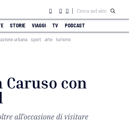
Cerca nel sito
TE
STORIE
VIAGGI
TV
PODCAST
razione urbana
sport
arte
turismo
a Caruso con
l
tre all’occasione di visitare