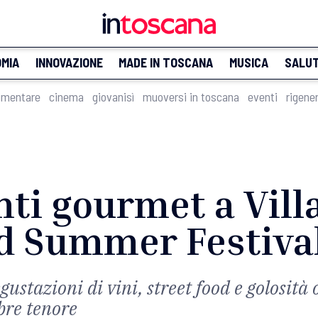
MIA
INNOVAZIONE
MADE IN TOSCANA
MUSICA
SALU
imentare
cinema
giovanisì
muoversi in toscana
eventi
rigene
i gourmet a Vill
d Summer Festiva
tazioni di vini, street food e golosità ol
ebre tenore