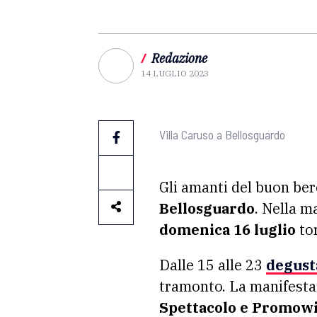
/
Redazione
14 LUGLIO 2023
Villa Caruso a Bellosguardo
Gli amanti del buon be
Bellosguardo
. Nella m
domenica 16 luglio
to
Dalle 15 alle 23
degusta
tramonto. La manifestaz
Spettacolo e Promow