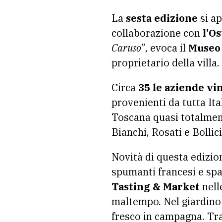
La
sesta edizione
si a
collaborazione con
l’Os
Caruso
”, evoca il
Museo 
proprietario della villa.
Circa
35 le aziende vi
provenienti da tutta Ita
Toscana quasi totalment
Bianchi, Rosati e Bollic
Novità di questa edizio
spumanti francesi e sp
Tasting & Market
nelle
maltempo. Nel giardino 
fresco in campagna. Tr