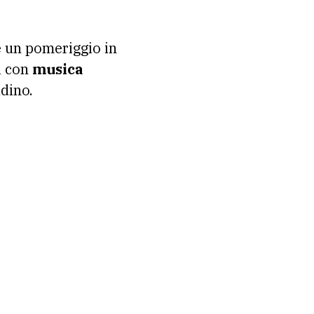
e un pomeriggio in
di con
musica
adino.