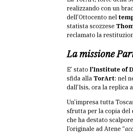
realizzando con un bra
dell’Ottocento nel
temp
statista scozzese
Thom
reclamato la restituzion
La missione Par
E’ stato
l’Institute of
sfida alla
TorArt
: nel n
dall’Isis, ora la replic
Un’impresa tutta Tosca
sfrutta per la copia del
che ha destato scalpore
l’originale ad Atene “
ac