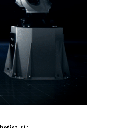
botica
, sta