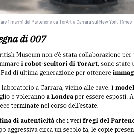
nare i marmi del Partenone da TorArt a Carrara sul New York Times
egna di 007
ritish Museum non c’è stata collaborazione per
rammare
i robot-scultori di TorArt
, sono state 
 iPad di ultima generazione per ottenere
immagi
l laboratorio a Carrara, vicino alle cave.
I modell
uglio e voleranno
a Londra
per essere esposti. A
ce terminate nel corso dell’estate.
tina di autenticità
che i veri
fregi del Parten
ppo aggressiva circa un secolo fa, le copie pres