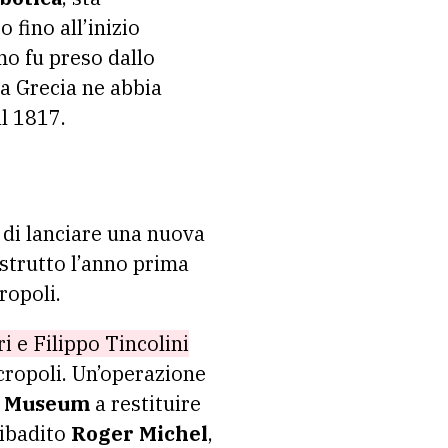
 fino all’inizio
mo fu preso dallo
la Grecia ne abbia
al 1817.
e di lanciare una nuova
strutto l’anno prima
ropoli.
 e Filippo Tincolini
Acropoli. Un’operazione
sh Museum
a restituire
ribadito
Roger Michel
,