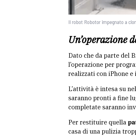
Il robot Robotor impegnato a clo
Un’operazione d
Dato che da parte del B
l’operazione per prog
realizzati con iPhone e
L’attività è intesa su ne
saranno pronti a fine l
completate saranno inve
Per restituire quella
pa
casa di una pulizia tro