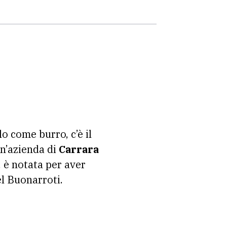
o come burro, c’è il
Un’azienda di
Carrara
e, è notata per aver
el Buonarroti.