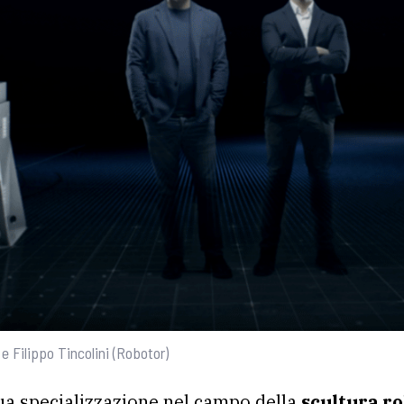
e Filippo Tincolini (Robotor)
sua specializzazione nel campo della
scultura ro