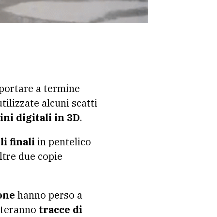
 portare a termine
utilizzate alcuni scatti
ni digitali in 3D
.
i finali
in pentelico
ltre due copie
one
hanno perso a
enteranno
tracce di