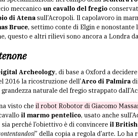
ccio meccanico
un cavallo del fregio
conservato
io di Atena
sull’Acropoli. Il capolavoro in mar
as Bruce
, settimo conte di Elgin e nonostante 
e, questo e altri rilievi sono ancora a Londra d
tenone
 Digital Archeology
, di base a Oxford a decider
el 2016 la ricostruzione dell’
Arco di Palmira
di
a a grandezza naturale del fregio strappato dall’Ac
na visto che
il robot Robotor di Giacomo Massari
 cavallo
il marmo pentelico
, usato anche sull’
 sia perché l’obiettivo è di convincere
il Briti
contentandosi
” della copia a regola d’arte. Lo ha 