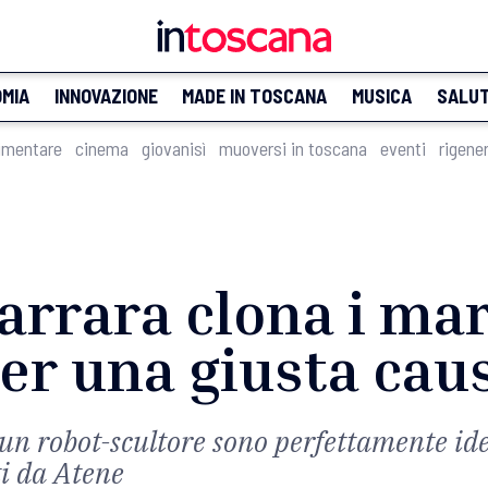
MIA
INNOVAZIONE
MADE IN TOSCANA
MUSICA
SALU
imentare
cinema
giovanisì
muoversi in toscana
eventi
rigene
arrara clona i ma
er una giusta cau
 un robot-scultore sono perfettamente ide
ti da Atene