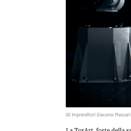
Gli imprenditori Giacomo Massari 
La TorArt, forte della 