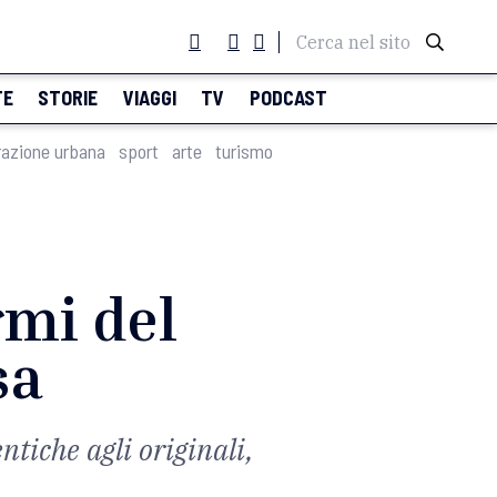
Cerca nel sito
TE
STORIE
VIAGGI
TV
PODCAST
razione urbana
sport
arte
turismo
rmi del
sa
ntiche agli originali,