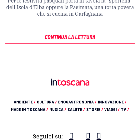
Per le festività pasquali porta in tavola la "sportella"
dell'Isola d'Elba oppure la Pasimata, una torta povera
che si cucina in Garfagnana
CONTINUA LA LETTURA
AMBIENTE
/
CULTURA
/
ENOGASTRONOMIA
/
INNOVAZIONE
/
MADE IN TOSCANA
/
MUSICA
/
SALUTE
/
STORIE
/
VIAGGI
/
TV
/
Seguici su: