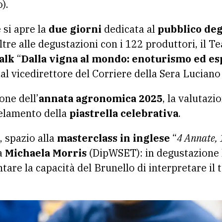
).
si apre la
due giorni
dedicata al
pubblico deg
ltre alle degustazioni con i 122 produttori, il Te
talk
“
Dalla vigna al mondo: enoturismo ed es
dal vicedirettore del Corriere della Sera Luciano
one dell’
annata agronomica 2025
, la valutazio
velamento della
piastrella celebrativa
.
, spazio alla
masterclass in inglese
“
4 Annate, 1
da
Michaela Morris
(DipWSET): in degustazione
ntare la capacità del Brunello di interpretare il 