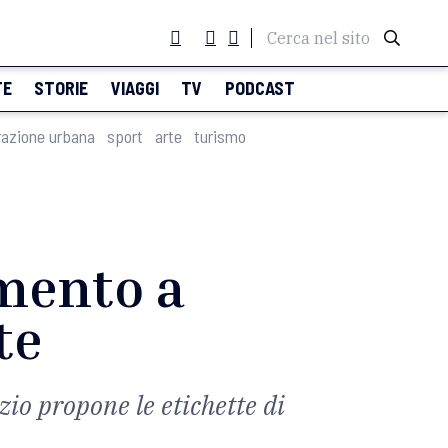
Cerca nel sito
TE
STORIE
VIAGGI
TV
PODCAST
razione urbana
sport
arte
turismo
mento a
te
io propone le etichette di