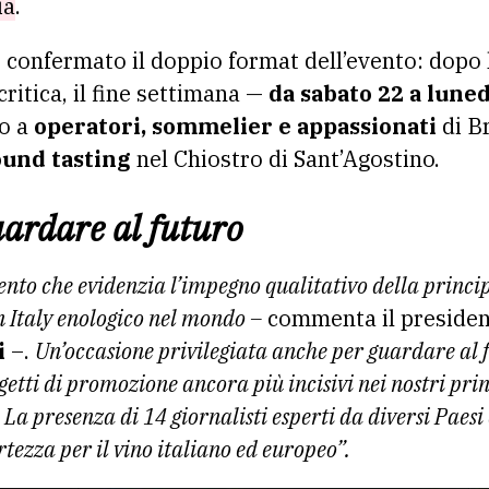
ia
.
 confermato il doppio format dell’evento: dopo
critica, il fine settimana —
da sabato 22 a lun
to a
operatori, sommelier e appassionati
di B
ound tasting
nel Chiostro di Sant’Agostino.
ardare al futuro
vento che evidenzia l’impegno qualitativo della prin
 Italy enologico nel mondo –
commenta il presiden
i
–.
Un’occasione privilegiata anche per guardare al f
getti di promozione ancora più incisivi nei nostri prin
. La presenza di 14 giornalisti esperti da diversi Paesi
tezza per il vino italiano ed europeo”.