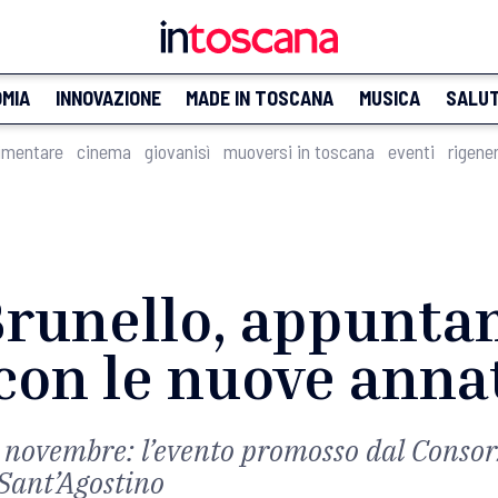
MIA
INNOVAZIONE
MADE IN TOSCANA
MUSICA
SALU
imentare
cinema
giovanisì
muoversi in toscana
eventi
rigene
runello, appunta
con le nuove anna
4 novembre: l’evento promosso dal Consorz
 Sant’Agostino