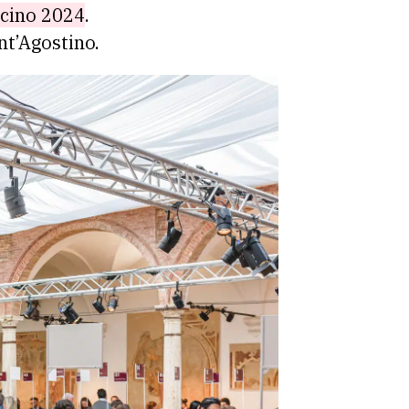
lcino 2024
.
nt’Agostino.