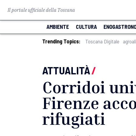
Il portale ufficiale della Toscana
AMBIENTE
CULTURA
ENOGASTRONO
Trending Topics:
Toscana Digitale
agroal
ATTUALITÀ
/
Corridoi univ
Firenze acco
rifugiati