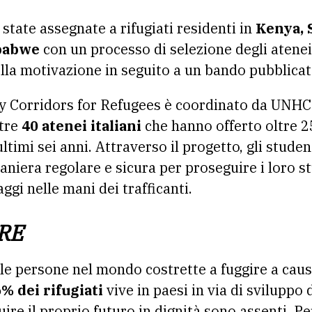
state assegnate a rifugiati residenti in
Kenya, 
babwe
con un processo di selezione degli atenei 
lla motivazione in seguito a un bando pubblica
y Corridors for Refugees è coordinato da UNHC
ltre
40 atenei italiani
che hanno offerto oltre 2
 ultimi sei anni. Attraverso il progetto, gli stude
 maniera regolare e sicura per proseguire i loro s
ggi nelle mani dei trafficanti.
ORE
le persone nel mondo costrette a fuggire a caus
% dei rifugiati
vive in paesi in via di sviluppo
ire il proprio futuro in dignità sono assenti. P