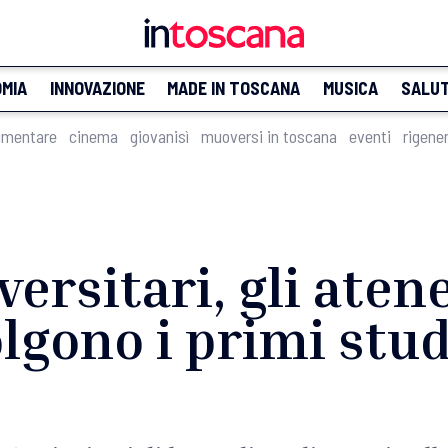
MIA
INNOVAZIONE
MADE IN TOSCANA
MUSICA
SALU
imentare
cinema
giovanisì
muoversi in toscana
eventi
rigene
ersitari, gli atene
lgono i primi stu