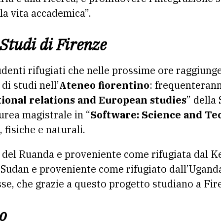
la vita accademica”.
 Studi di Firenze
tudenti rifugiati che nelle prossime ore raggiun
di studi nell’
Ateneo fiorentino
: frequenterann
ional relations and European studies
” della
aurea magistrale in “
Software: Science and Te
fisiche e naturali.
a del Ruanda e proveniente come rifugiata dal Ke
d Sudan e proveniente come rifugiato dall’Uganda
sse, che grazie a questo progetto studiano a Fir
io