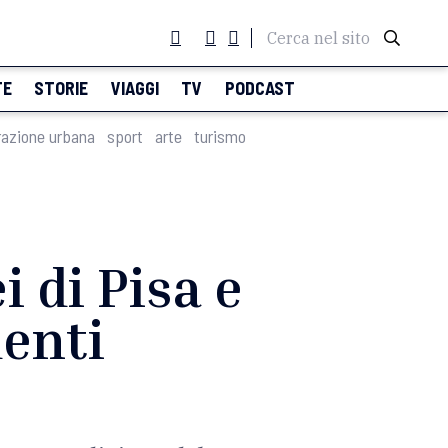
Cerca nel sito
TE
STORIE
VIAGGI
TV
PODCAST
razione urbana
sport
arte
turismo
i di Pisa e
denti