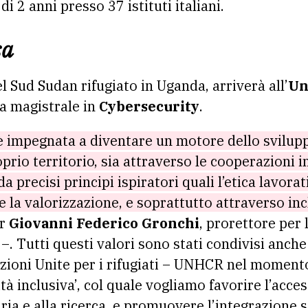
i 2 anni presso 37 istituti italiani.
sa
el Sud Sudan rifugiato in Uganda, arriverà all’
Un
ea magistrale in
Cybersecurity
.
 è impegnata a diventare un motore dello svilupp
prio territorio, sia attraverso le cooperazioni i
 precisi principi ispiratori quali l’etica lavorativ
e la valorizzazione, e soprattutto attraverso inc
or
Giovanni Federico Gronchi
, prorettore per 
 –. Tutti questi valori sono stati condivisi anche
ioni Unite per i rifugiati – UNHCR nel momento 
tà inclusiva’, col quale vogliamo favorire l’acces
aria e alla ricerca, e promuovere l’integrazione s