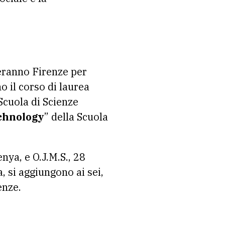
geranno Firenze per
o il corso di laurea
 Scuola di Scienze
chnology
” della Scuola
nya, e O.J.M.S., 28
, si aggiungono ai sei,
enze.