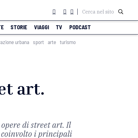
Cerca nel sito
TE
STORIE
VIAGGI
TV
PODCAST
razione urbana
sport
arte
turismo
et art.
pere di street art. Il
coinvolto i principali