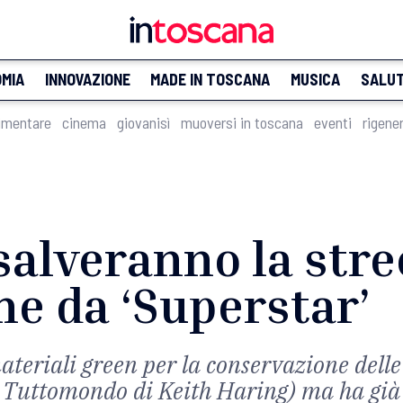
MIA
INNOVAZIONE
MADE IN TOSCANA
MUSICA
SALU
imentare
cinema
giovanisì
muoversi in toscana
eventi
rigene
salveranno la stre
e da ‘Superstar’
eriali green per la conservazione delle o
a Tuttomondo di Keith Haring) ma ha già 