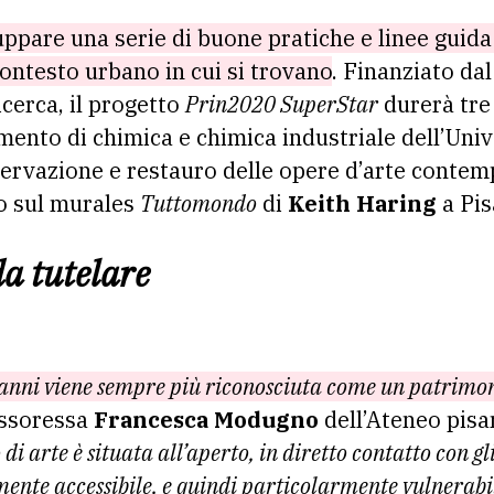
luppare una serie di buone pratiche e linee guida
contesto urbano in cui si trovano
. Finanziato da
icerca, il progetto
Prin2020 SuperStar
durerà tre
mento di chimica e chimica industriale dell’Univ
servazione e restauro delle opere d’arte contem
to sul murales
Tuttomondo
di
Keith Haring
a Pis
a tutelare
i anni viene sempre più riconosciuta come un patrimon
essoressa
Francesca Modugno
dell’Ateneo pisa
di arte è situata all’aperto, in diretto contatto con gl
ente accessibile, e quindi particolarmente vulnerabile