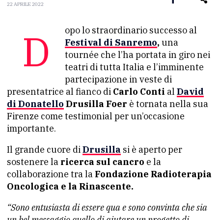
22 APRILE 2022
Dopo lo straordinario successo al
Festival di Sanremo
,
una
tournée che l’ha portata in giro nei
teatri di tutta Italia e l’imminente
partecipazione in veste di
presentatrice al fianco di
Carlo Conti
al
David
di Donatello
Drusilla Foer
è tornata nella sua
Firenze come testimonial per un’occasione
importante.
Il grande cuore di
Drusilla
si è aperto per
sostenere la
ricerca sul cancro
e la
collaborazione tra la
Fondazione Radioterapia
Oncologica e la Rinascente.
“Sono entusiasta di essere qua e sono convinta che sia
un bel messaggio quello di aiutare un progetto di