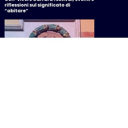
riflessioni sul significato di
“abitare”
CULTURA
Cento anni della FAP, una mostra
racconta il trenino che cambiò la
Montagna Pistoiese