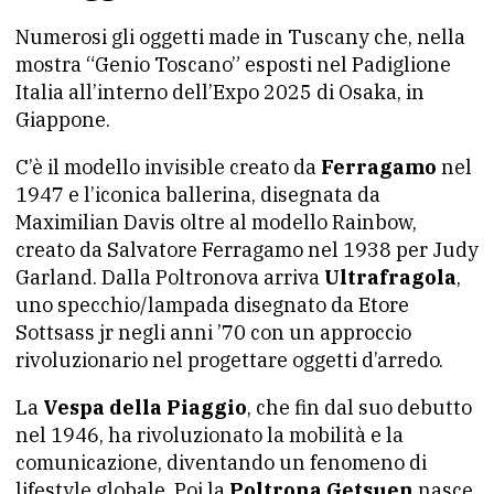
Numerosi gli oggetti made in Tuscany che, nella
mostra “Genio Toscano” esposti nel Padiglione
Italia all’interno dell’Expo 2025 di Osaka, in
Giappone.
C’è il modello invisible creato da
Ferragamo
nel
1947 e l’iconica ballerina, disegnata da
Maximilian Davis oltre al modello Rainbow,
creato da Salvatore Ferragamo nel 1938 per Judy
Garland. Dalla Poltronova arriva
Ultrafragola
,
uno specchio/lampada disegnato da Etore
Sottsass jr negli anni ’70 con un approccio
rivoluzionario nel progettare oggetti d’arredo.
La
Vespa della Piaggio
, che fin dal suo debutto
nel 1946, ha rivoluzionato la mobilità e la
comunicazione, diventando un fenomeno di
lifestyle globale. Poi la
Poltrona Getsuen
nasce