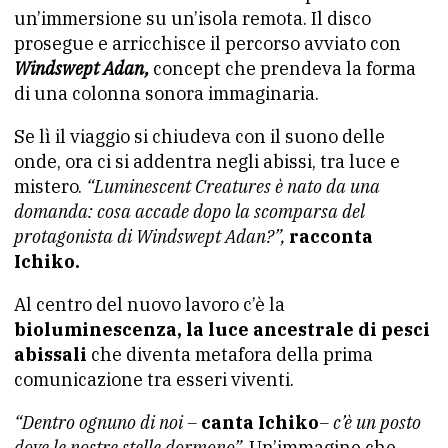
un’immersione su un’isola remota. Il disco
prosegue e arricchisce il percorso avviato con
Windswept Adan,
concept che prendeva la forma
di una colonna sonora immaginaria.
Se lì il viaggio si chiudeva con il suono delle
onde, ora ci si addentra negli abissi, tra luce e
mistero.
“Luminescent Creatures è nato da una
domanda: cosa accade dopo la scomparsa del
protagonista di Windswept Adan?”,
racconta
Ichiko.
Al centro del nuovo lavoro c’è la
bioluminescenza, la luce ancestrale di pesci
abissali
che diventa metafora della prima
comunicazione tra esseri viventi.
“Dentro ognuno di noi –
canta Ichiko
– c’è un posto
dove le nostre stelle dormono”.
Un’immagine che