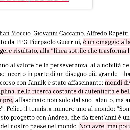
ephan Moccio, Giovanni Caccamo, Alfredo Rapetti
tto da PPG Pierpaolo Guerrini,
è un omaggio alla 
ere risultato, alla “linea sottile che trasforma l
nno al valore della perseveranza, alla nobiltà de
o incerto in parte di un disegno più grande – h
corso con Jannik è stato affascinante:
mondi div
iplina, nella ricerca costante di autenticità e be
mpre,
affascinato non solo dal suo talento, ma a
re”. Felice il tennista numero uno al mondo: “So
uesto progetto con Andrea, che da trent’anni è u
a del nostro paese nel mondo.
Non avrei mai pot