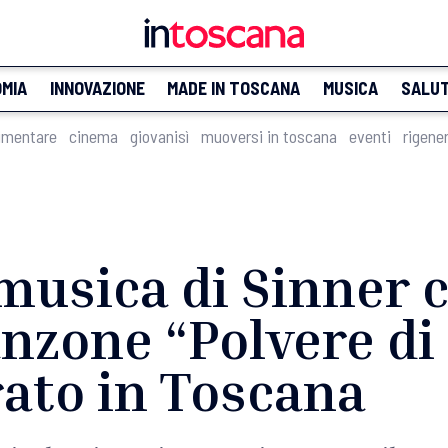
MIA
INNOVAZIONE
MADE IN TOSCANA
MUSICA
SALU
imentare
cinema
giovanisì
muoversi in toscana
eventi
rigene
 musica di Sinner
anzone “Polvere di 
rato in Toscana