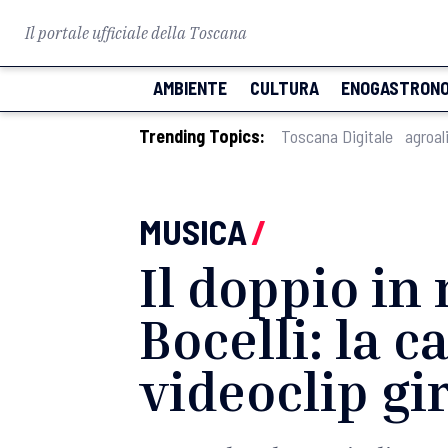
Il portale ufficiale della Toscana
AMBIENTE
CULTURA
ENOGASTRONO
Trending Topics:
Toscana Digitale
agroal
MUSICA
/
Il doppio in
Bocelli: la c
videoclip gi