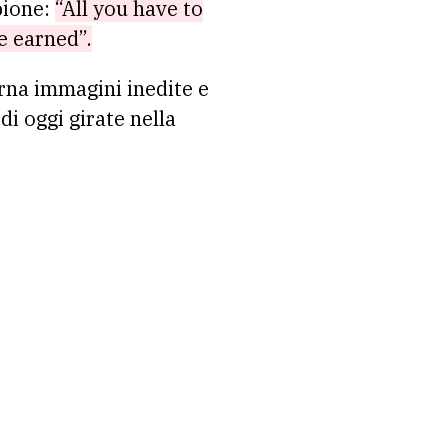
pione:
“All you have to
be earned”.
rna immagini inedite e
di oggi girate nella