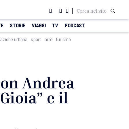
Cerca nel sito
TE
STORIE
VIAGGI
TV
PODCAST
razione urbana
sport
arte
turismo
 con Andrea
Gioia” e il