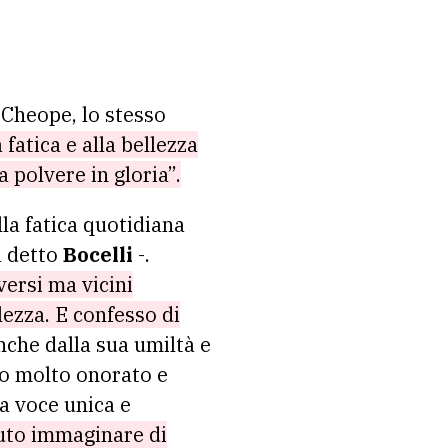
 Cheope, lo stesso
fatica e alla bellezza
a polvere in gloria”.
lla fatica quotidiana
a detto
Bocelli
-.
ersi ma vicini
llezza. E confesso di
nche dalla sua umiltà e
no molto onorato e
na voce unica e
uto immaginare di