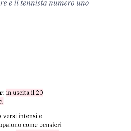
nore e il tennista numero uno
r
:
in uscita il 20
c.
 versi intensi e
 appaiono come pensieri