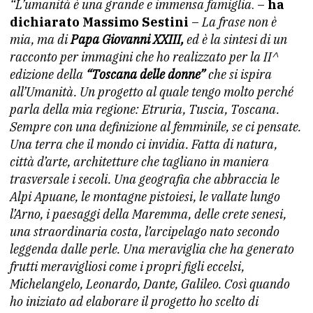
“L’umanità è una grande e immensa famiglia
. –
ha
dichiarato Massimo Sestini
–
La frase non è
mia, ma di
Papa Giovanni XXIII,
ed è la sintesi di un
racconto per immagini che ho realizzato per la II^
edizione della
“Toscana delle donne”
che si ispira
all’Umanità. Un progetto al quale tengo molto perché
parla della mia regione: Etruria, Tuscia, Toscana.
Sempre con una definizione al femminile, se ci pensate.
Una terra che il mondo ci invidia. Fatta di natura,
città d’arte, architetture che tagliano in maniera
trasversale i secoli. Una geografia che abbraccia le
Alpi Apuane, le montagne pistoiesi, le vallate lungo
l’Arno, i paesaggi della Maremma, delle crete senesi,
una straordinaria costa, l’arcipelago nato secondo
leggenda dalle perle. Una meraviglia che ha generato
frutti meravigliosi come i propri figli eccelsi,
Michelangelo, Leonardo, Dante, Galileo. Così quando
ho iniziato ad elaborare il progetto ho scelto di