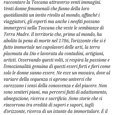
raccontare la Toscana attraverso venti immagini.
Venti donne fenomenali che fanno della loro
quotidianità un invito rivolto al mondo, affinché i
viaggiatori, gli esperti ma anche i neofiti possano
immergersi nella Toscana che veste le sembianze di
Terra Madre. Il territorio che, primo al mondo, ha
abolito la pena di morte nel 1786, l’orizzonte che si è
fatto immortale nei capolavori delle arti, la terra
plasmata da Dio e lavorata da contadini, artigiani,
artisti. Osservando questi volti, si respira la passione e
l’emozionalità genuina di questi esseri forti e fieri come
solo le donne sanno essere. Ne esce un mosaico, dove al
variare della sequenza si aprono universi che
carezzano i sensi della conoscenza e del piacere. Non
sono sentieri piani, ma percorsi fatti di adattamento,
abnegazione, ricerca e sacrificio. Sono storie che si
rincorrono tra eredità di saperi e sapori, tagli
d’orizzonte, ricerca di un istante da immortalare. È il